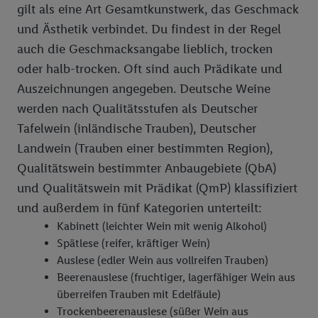
„Zustimmen“ stimmen Sie allen Verarbeitungen zu sämtlichen
gilt als eine Art Gesamtkunstwerk, das Geschmack
vorgenannten Zwecken unter Einbindung sämtlicher
und Ästhetik verbindet. Du findest in der Regel
genannten Partner zu. Weitere Informationen, auch zur
auch die Geschmacksangabe lieblich, trocken
Speicherdauer der Daten und zu Ihrem Recht, Ihre
oder halb-trocken. Oft sind auch Prädikate und
Einwilligung jederzeit mit Wirkung für die Zukunft zu
Auszeichnungen angegeben. Deutsche Weine
widerrufen, finden Sie in unseren
Datenschutzbestimmungen
.
Die Impressen finden Sie hier.
Unter „Anpassen“ können Sie
werden nach Qualitätsstufen als Deutscher
einzelne Verwendungszwecke oder Partner zulassen; das gilt
Tafelwein (inländische Trauben), Deutscher
auch für die nachfolgend schlagwortartig benannten Zwecke
Landwein (Trauben einer bestimmten Region),
und Funktionen im Rahmen des Einsatzes des IAB TCF für
Qualitätswein bestimmter Anbaugebiete (QbA)
Werbung und Erfolgsmessung:
und Qualitätswein mit Prädikat (QmP) klassifiziert
Gewährleistung der Sicherheit, Verhinderung und Aufdeckung
und außerdem in fünf Kategorien unterteilt:
von Betrug und Fehlerbehebung, Bereitstellung und Anzeige
Kabinett (leichter Wein mit wenig Alkohol)
von Werbung und Inhalten, Abgleichung und Kombination
Spätlese (reifer, kräftiger Wein)
von Daten aus unterschiedlichen Quellen, Verknüpfung
Auslese (edler Wein aus vollreifen Trauben)
verschiedener Endgeräte, Identifikation von Geräten anhand
Beerenauslese (fruchtiger, lagerfähiger Wein aus
automatisch übermittelter Informationen, Messung des
überreifen Trauben mit Edelfäule)
Erfolgs von Werbekampagnen durch TTD und Nutzung der
Trockenbeerenauslese (süßer Wein aus
Telekommunikations-basierten Utiq-Technologie für digitales