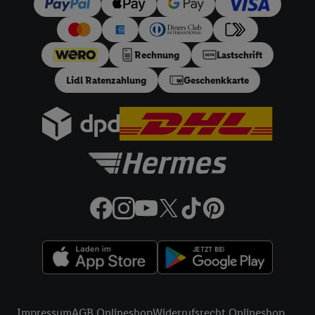
von 3, 6, 9, 12, 18 oder 24 Monaten. Ab 60 € und bis zu 5000
€ Bestellwert mit monatlicher Mindestrate von 10 €. Es gilt
ein effektiver Jahreszins von 10.99% p.a, entspricht einem
Rechnung
Lastschrift
festen Sollzinssatz von 10,48% p.a. Repräsentatives Beispiel
gem. §17 (4) PAngV: Nettodarlehensbetrag 200 €,
Lidl Ratenzahlung
Geschenkkarte
Gesamtbetrag 212.10 €, 12 monatliche Raten à 17.68 €, eff.
Jahreszins 10.99% p.a. Der Teilzahlungsverkäufer ist Lidl
Digital Deutschland GmbH & Co. KG, Bonfelder Straße 2,
74206 Bad Wimpfen.
32a
Lidl Plus Versandkostenfrei-Coupon:
Der 5.95 €
Versandkostenfrei-Coupon gilt nur für Lidl Plus Nutzer bei
Bestellung unter
lidl.de
bis 31.08.2026. Coupon aktivieren und
unter
lidl.de
den in der Lidl Plus App vorgegebenen
Mindestbestellwert auf die im Warenkorb befindlichen Artikel
erfüllen. Sofern nicht im Coupon ein geringerer
Mindestbestellwert angegeben ist, beträgt der
Mindestbestellwert 79 €. Sollte der jeweils geltende
Mindestbestellwert nachträglich in Folge einer Teilretoure
unterschritten werden, behalten wir uns vor, die ursprünglich
Rechtliche Informationen
erlassenen Versandkosten in Höhe von 5.95 € nachträglich in
Impressum
AGB Onlineshop
Widerrufsrecht Onlineshop