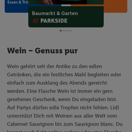
Essen & Trinken
Sport & Freizeit
Restaurant
Baumarkt & Garten
Brasserie Bordelaise
Wein – Genuss pur
Wein gehört seit der Antike zu den edlen
Master of Wine
Getränken, die ein festliches Mahl begleiten oder
Tradition & Innovation
einfach zum Ausklang des Abends gereicht
werden. Eine Flasche Wein ist immer ein gern
gesehenes Geschenk, wenn Du eingeladen bist.
Restaurant
SVGAR
Auf Partys dürfen edle Tropfen nicht fehlen. Lidl
unterstützt Dich mit Weinen aus aller Welt vom
Cabernet Sauvignon bis zum Sauvignon blanc. Du