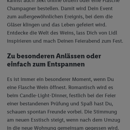
kannst auch Sekt online ordern oder eine Flasche
Champagner bestellen. Damit wird Dein Event
zum außergewöhnlichen Ereignis, bei dem die
Gläser klingen und das Leben gefeiert wird.
Entdecke die Welt des Weins, lass Dich von Lidl
inspirieren und mach Deinen Feierabend zum Fest.
Rezept
Arancini
Zu besonderen Anlässen oder
Master of Wine
einfach zum Entspannen
Drei typische Aromen
Es ist immer ein besonderer Moment, wenn Du
eine Flasche Wein öffnest. Romantisch wird es
beim Candle-Light-Dinner, festlich bei der Feier
einer bestandenen Prüfung und Spaß hast Du,
Weinwissen
schauen spontan Freunde vorbei. Die Stimmung
Chillable Reds
am neuen Esstisch steigt, wenn nach dem Umzug
Weinwissen
in die neue Wohnung gemeinsam gegessen wird.
Korken oder Schrauben?