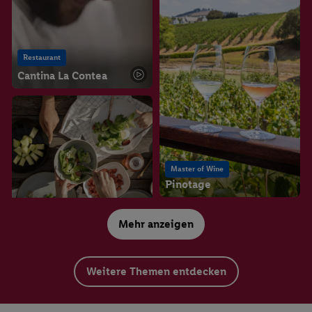
Restaurant
Cantina La Contea
Master of Wine
Pinotage
Weinwissen
Veganer Wein
Mehr anzeigen
Weitere Themen entdecken