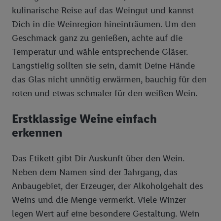
kulinarische Reise auf das Weingut und kannst
Kundenkonto-Referenz, wie z.B. Ihrer Mobilfunknummer, eine
Kennung für Utiq erstellt. Wir werden diese Kennung
Dich in die Weinregion hineinträumen. Um den
verwenden, um Sie wiederzuerkennen und Erkenntnisse über
Geschmack ganz zu genießen, achte auf die
Ihr Nutzungsverhalten in den Lidl-Diensten zu erfassen.
Temperatur und wähle entsprechende Gläser.
Insbesondere können Sie mittels dieser Technologie auch auf
Langstielig sollten sie sein, damit Deine Hände
Diensten wiedererkannt werden, die von Dritten betrieben
das Glas nicht unnötig erwärmen, bauchig für den
werden, damit wir Ihnen dort personalisierte Werbung
roten und etwas schmaler für den weißen Wein.
ausspielen können. Sie können Ihre Einwilligung speziell zur
Nutzung der Utiq-Technologie - zusätzlich zur weiter unten
Erstklassige Weine einfach
erläuterten Möglichkeit, Ihre Einwilligung generell zu
widerrufen - jederzeit auch über
das Datenschutzportal von
erkennen
Utiq („consenthub“)
oder über „Anpassen“/„Nutzung der
Telekommunikations-basierten Utiq-Technologie für digitales
Das Etikett gibt Dir Auskunft über den Wein.
Marketing“ am unteren Ende dieser Einwilligung (nur für die
Neben dem Namen sind der Jahrgang, das
Lidl-Dienste) widerrufen. Weitere Informationen finden Sie in
Anbaugebiet, der Erzeuger, der Alkoholgehalt des
den
Datenschutzbestimmungen von Utiq
.
Weins und die Menge vermerkt. Viele Winzer
Durch einen Klick auf „Ablehnen“ können Sie nur den Einsatz
notwendiger Techniken zulassen. Durch einen Klick auf
legen Wert auf eine besondere Gestaltung. Wein