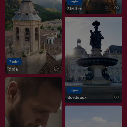
Region
Sizilien
Region
Rioja
Region
Bordeaux