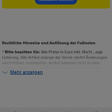
Rechtliche Hinweise und Auflösung der Fußnoten
*
Bitte beachten Sie:
Alle Preise in Euro inkl. MwSt., zzgl.
Lieferung. Alle Artikel solange der Vorrat reicht! Änderungen
und Irrtümer vorbehalten. Artikel teilweise nicht in allen
Größen und Farben erhältlich. Abbildungen ähnlich. Bitte
Mehr anzeigen
beachten Sie, dass wir nur Bestellungen von Kunden mit einer
Lieferanschrift in Deutschland akzeptieren. Dieser Artikel
kann aufgrund begrenzter Vorratsmenge bereits im Laufe des
ersten Angebotstages ausverkauft sein. Alle Preise ohne
Deko. Weitere Informationen können auch auf der jeweiligen
Angebotsseite des Produkts gefunden werden.
** Weitere Informationen zur Verfügbarkeit und den