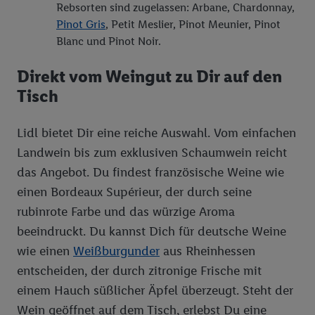
Rebsorten sind zugelassen: Arbane, Chardonnay,
Sofern Sie hier Ihre Zustimmung dazu erteilen und danach ein
Pinot Gris
, Petit Meslier, Pinot Meunier, Pinot
Lidl Plus-Konto erstellen bzw. sich in Ihr bestehendes Lidl
Blanc und Pinot Noir.
Plus-Konto einloggen, kann darüber hinaus auch Ihre dort
angegebene E-Mail-Adresse von uns in gemeinsamer
Direkt vom Weingut zu Dir auf den
Verantwortlichkeit mit einem der oben genannten Partner
Tisch
verwendet werden, um daraus eine spezielle Online-Kennung
zu erstellen (die sogenannte EUID), die wir sodann ähnlich wie
die sogleich beschriebene Utiq-Kennung verwenden können,
Lidl bietet Dir eine reiche Auswahl. Vom einfachen
um Sie in von Dritten betriebenen Diensten zu erkennen und
Landwein bis zum exklusiven Schaumwein reicht
Ihnen personalisierte Werbung auszuspielen. Hierzu wird von
das Angebot. Du findest französische Weine wie
uns und einem der anderen oben genannten Partner auch Ihre
einen Bordeaux Supérieur, der durch seine
in einen Hashwert umgewandelte E-Mail-Adresse in
rubinrote Farbe und das würzige Aroma
gemeinsamer Verantwortlichkeit verarbeitet.
Zudem erlauben Sie uns, der Utiq SA/NV („Utiq“) und
beeindruckt. Du kannst Dich für deutsche Weine
Ihrem
Telekommunikationsnetzbetreiber
, die Utiq-Technologie
wie einen
Weißburgunder
aus Rheinhessen
in den Lidl-Diensten einzusetzen. Utiq prüft zunächst anhand
entscheiden, der durch zitronige Frische mit
Ihrer IP-Adresse, ob die Technologie für Sie verfügbar ist.
einem Hauch süßlicher Äpfel überzeugt. Steht der
Wenn das der Fall ist, gibt Utiq Ihre IP-Adresse an Ihren
Wein geöffnet auf dem Tisch, erlebst Du eine
Netzbetreiber weiter, der anhand der IP-Adresse und einer