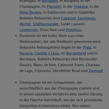
Die Jungen Winzer
Rheingau, in
Bordeaux
, in Burgund, in der
Zudem werden einem der o.g. Partner Daten über Ihr
Champagne, im
Piemont
, in der
Toskana
, in der
Kaufverhalten in den Lidl-Diensten zur Verfügung gestellt,
Rioja-Region
, in Kalifornien und in Südafrika.
damit dieser als
eigenständig Verantwortlicher
den Erfolg von
Beliebte Rebsorten sind
Cabernet Sauvignon
,
Werbekampagnen seiner Auftraggeber messen kann.
Merlot
,
Spätburgunder
, Sankt Laurent,
Die Erstellung personalisierter Werbung basiert auf der
Lemberger
, Pinot Noir und
Primitivo
.
Generierung von auch mit Daten von anderen Diensten
Roséwein ist ein heller Wein aus roten
angereicherten Profilen. Dies umfasst die Zusammenführung
Weintrauben, der wie Weißwein gewonnen wird.
von Daten (z.B. über Ihre Nutzung der Lidl-Dienste, Ihr
Bekannte Anbaugebiete liegen in der
Pfalz
, in
Kaufverhalten in den Lidl-Diensten, Informationen aus Ihrem
Navarra
,
Castilla y Leon
, im
Burgenland
und in
Kundenkonto - z.B. Alter oder Geschlecht - sowie Ihre genauen
Bordeaux. Beliebte Rebsorten sind Baroncello
Standortdaten) auch über verschiedene Endgeräte und Lidl-
Rosato, Blanc de Noir, Cabernet Franc, Chateau
Dienste hinweg einschließlich dem Speichern von und/ oder
de Lage, Cipressto, Dornfelder Rosé und
Zweigelt
dem Zugriff auf Informationen auf Ihren Endgeräten zur
.
Erstellung von Zielgruppen (sogenannten Segmenten). Im
Champagner ist ein Schaumwein, der
Zusammenhang mit dem Ausspielen dieser Werbung erfolgen
ausschließlich aus der Champagne stammt und
Verarbeitungen auch zur Leistungs-/ Erfolgsmessung der
in einem speziellen Verfahren eine zweite Gärung
Werbung, zur Zielgruppenforschung, zur Entwicklung von
in der Flasche durchläuft, bei der sich prickelnde,
Angeboten sowie zur technischen Sicherung und Optimierung
feinperlige Kohlensäure bildet. Nur sieben
dieser Werbeausspielungen.