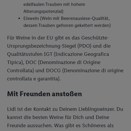
edelfaulen Trauben mit hohem
Marketing, sowie:
Alterungspotenzial)
Verwendung genauer Standortdaten. Erstellung von
Eiswein (Wein mit Beerenauslese-Qualität,
Profilen für personalisierte Werbung. Speichern von oder
dessen Trauben gefroren gekeltert werden)
Zugriff auf Informationen auf einem Endgerät.
Entwicklung und Verbesserung der Angebote. Analyse
Für Weine in der EU gibt es das Geschützte-
von Zielgruppen durch Statistiken oder Kombinationen
Ursprungsbezeichnung-Siegel (PDO) und die
von Daten aus verschiedenen Quellen. Verwendung
Qualitätsstufen IGT (Indicazione Geografica
reduzierter Daten zur Auswahl von Werbeanzeigen.
Tipica), DOC (Denominazione di Origine
Messung der Werbeleistung. Verwendung von Profilen
Controllata) und DOCG (Denominazione di origine
zur Auswahl personalisierter Werbung.
controllata e garantita).
Liste der Partner (Lieferanten)
Mit Freunden anstoßen
Lidl ist der Kontakt zu Deinem Lieblingswinzer. Du
kannst die besten Weine für Dich und Deine
Freunde aussuchen. Was gibt es Schöneres als