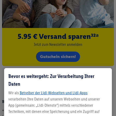
5.95 € Versand sparen³²ᵃ
Jetzt zum Newsletter anmelden
Gutschein sichern!
Bevor es weitergeht: Zur Verarbeitung Ihrer
Daten
Wir als
Betreiber der Lidl-Webseiten und Lidl-Apps
verarbeiten Ihre Daten auf unseren Webseiten und unserer
Rechtliche Hinweise und Auflösung der Fußnoten
App (gemeinsam: „Lidl-Dienste“) mittels verschiedener
*
Bitte beachten Sie:
Alle Preise in Euro inkl. MwSt., zzgl.
Techniken, mit denen eine Speicherung und ein Zugriff auf