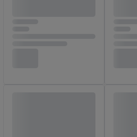
Erfolgsmessung:
Gewährleistung der Sic
Anzeige von Werbung un
Verknüpfung verschiede
Messung des Erfolgs v
Technologie für digital
Verwendung genauer 
Zugriff auf Informa
Zielgruppen durch 
reduzierter Daten 
Auswahl personalisi
Liste der Partner