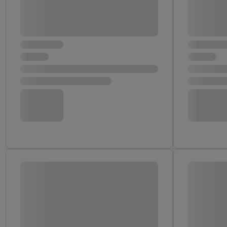
Adresse in gemeinsamer 
Zudem erlauben Sie uns,
den Lidl-Diensten einzus
Wenn das der Fall ist, g
Kundenkonto-Referenz, 
verwenden, um Sie wied
Insbesondere können Sie
werden, damit wir Ihnen
Nutzung der Utiq-Techno
widerrufen - jederzeit 
Telekommunikations-basi
die Lidl-Dienste) wider
Durch einen Klick auf „
„Zustimmen“ stimmen Si
genannten Partner zu. W
jederzeit mit Wirkung f
finden Sie hier.
Unter „A
nachfolgend schlagwort