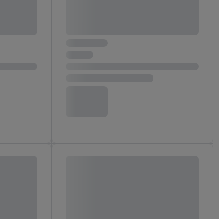
 Utiq-Technologie in
 Sie verfügbar ist.
dresse und einer
en diese Kennung
nsten zu erfassen.
 von Dritten betrieben
gung speziell zur
ung generell zu
en“/„Nutzung der
inwilligung (nur für
von Utiq
.
ch einen Klick auf
ndung sämtlicher
t, Ihre Einwilligung
ngen
.
Die Impressen
as gilt auch für die
B TCF für Werbung und