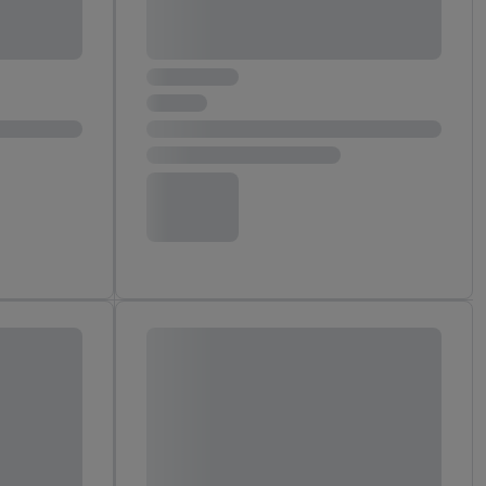
reitstellung und
en Quellen,
ter Informationen,
rten Utiq-
ichern von oder
Analyse von
erwendung
on Profilen zur