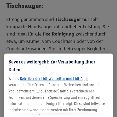
Tischsauger:
Streng genommen sind
Tischsauger
nur sehr
kompakte Handsauger mit endlicher Leistung. Sie
sind ideal für die
fixe Reinigung
zwischendurch –
etwa, um Krümel vom Couchtisch oder von der
Couch aufzusaugen. Sie sind ein super Begleiter
im Auto und können häufiger als andere Sauger
Bevor es weitergeht: Zur Verarbeitung Ihrer
sowohl als Nass- als auch als Trockensauger
Daten
eingesetzt werden. Als Hauptgerät taugen sie
weniger, als
sparsamer Helfer zwischendurch
Wir als
Betreiber der Lidl-Webseiten und Lidl-Apps
umso mehr. Gute Handstaubsauger mit Akku
verarbeiten Ihre Daten auf unseren Webseiten und unserer
App (gemeinsam: „Lidl-Dienste“) mittels verschiedener
lassen sich übrigens durch das Umstecken von
Techniken, mit denen eine Speicherung und ein Zugriff auf
Aufsätzen auch als Tischsauger einsetzen.
Informationen in Ihrem Endgerät erfolgt. Diese sind teilweise
technisch notwendig oder werden mit Ihrer Zustimmung -
Saugroboter:
auch durch Partner (u.a.
als separat
oder gemeinsam