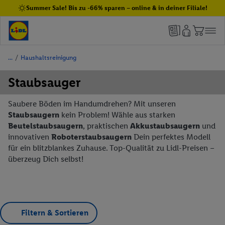
Summer Sale! Bis zu -66% sparen – online & in deiner Filiale!
/
Haushaltsreinigung
Staubsauger
Saubere Böden im Handumdrehen? Mit unseren
Staubsaugern
kein Problem! Wähle aus starken
Beutelstaubsaugern
, praktischen
Akkustaubsaugern
und
innovativen
Roboterstaubsaugern
Dein perfektes Modell
für ein blitzblankes Zuhause. Top-Qualität zu Lidl-Preisen –
überzeug Dich selbst!
Filtern & Sortieren