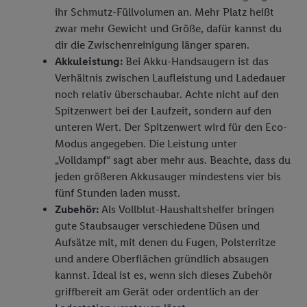
einzelne Verwendungszwecke oder Partner zulassen; das gilt
ihr Schmutz-Füllvolumen an. Mehr Platz heißt
auch für die nachfolgend schlagwortartig benannten Zwecke
zwar mehr Gewicht und Größe, dafür kannst du
und Funktionen im Rahmen des Einsatzes des IAB TCF für
dir die Zwischenreinigung länger sparen.
Werbung und Erfolgsmessung:
Akkuleistung:
Bei Akku-Handsaugern ist das
Gewährleistung der Sicherheit, Verhinderung und Aufdeckung
Verhältnis zwischen Laufleistung und Ladedauer
von Betrug und Fehlerbehebung, Bereitstellung und Anzeige
noch relativ überschaubar. Achte nicht auf den
von Werbung und Inhalten, Abgleichung und Kombination
Spitzenwert bei der Laufzeit, sondern auf den
von Daten aus unterschiedlichen Quellen, Verknüpfung
unteren Wert. Der Spitzenwert wird für den Eco-
verschiedener Endgeräte, Identifikation von Geräten anhand
Modus angegeben. Die Leistung unter
automatisch übermittelter Informationen, Messung des
„Volldampf“ sagt aber mehr aus. Beachte, dass du
Erfolgs von Werbekampagnen durch TTD und Nutzung der
jeden größeren Akkusauger mindestens vier bis
Telekommunikations-basierten Utiq-Technologie für digitales
fünf Stunden laden musst.
Marketing, sowie:
Zubehör:
Als Vollblut-Haushaltshelfer bringen
Verwendung genauer Standortdaten. Erstellung von
gute Staubsauger verschiedene Düsen und
Profilen für personalisierte Werbung. Speichern von oder
Aufsätze mit, mit denen du Fugen, Polsterritze
Zugriff auf Informationen auf einem Endgerät.
und andere Oberflächen gründlich absaugen
Entwicklung und Verbesserung der Angebote. Analyse
kannst. Ideal ist es, wenn sich dieses Zubehör
von Zielgruppen durch Statistiken oder Kombinationen
griffbereit am Gerät oder ordentlich an der
von Daten aus verschiedenen Quellen. Verwendung