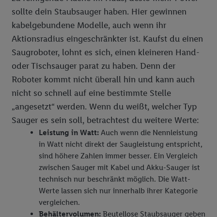
ausspielen können. Sie können Ihre Einwilligung speziell zur
sollte dein Staubsauger haben. Hier gewinnen
Nutzung der Utiq-Technologie - zusätzlich zur weiter unten
kabelgebundene Modelle, auch wenn ihr
erläuterten Möglichkeit, Ihre Einwilligung generell zu
Aktionsradius eingeschränkter ist. Kaufst du einen
widerrufen - jederzeit auch über
das Datenschutzportal von
Saugroboter, lohnt es sich, einen kleineren Hand-
Utiq („consenthub“)
oder über „Anpassen“/„Nutzung der
oder Tischsauger parat zu haben. Denn der
Telekommunikations-basierten Utiq-Technologie für digitales
Roboter kommt nicht überall hin und kann auch
Marketing“ am unteren Ende dieser Einwilligung (nur für die
Lidl-Dienste) widerrufen. Weitere Informationen finden Sie in
nicht so schnell auf eine bestimmte Stelle
den
Datenschutzbestimmungen von Utiq
.
„angesetzt“ werden. Wenn du weißt, welcher Typ
Durch einen Klick auf „Ablehnen“ können Sie nur den Einsatz
Sauger es sein soll, betrachtest du weitere Werte:
notwendiger Techniken zulassen. Durch einen Klick auf
Leistung in Watt:
Auch wenn die Nennleistung
„Zustimmen“ stimmen Sie allen Verarbeitungen zu sämtlichen
in Watt nicht direkt der Saugleistung entspricht,
vorgenannten Zwecken unter Einbindung sämtlicher
sind höhere Zahlen immer besser. Ein Vergleich
genannten Partner zu. Weitere Informationen, auch zur
zwischen Sauger mit Kabel und Akku-Sauger ist
Speicherdauer der Daten und zu Ihrem Recht, Ihre
technisch nur beschränkt möglich. Die Watt-
Einwilligung jederzeit mit Wirkung für die Zukunft zu
Werte lassen sich nur innerhalb ihrer Kategorie
widerrufen, finden Sie in unseren
Datenschutzbestimmungen
.
vergleichen.
Die Impressen finden Sie hier.
Unter „Anpassen“ können Sie
Behältervolumen:
Beutellose Staubsauger geben