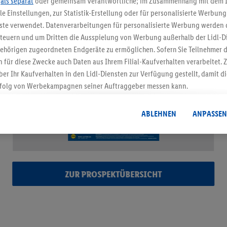
.
als separat
oder gemeinsam Verantwortliche; im Zusammenhang mit dem 
ble Einstellungen, zur Statistik-Erstellung oder für personalisierte Werbun
nste verwendet. Datenverarbeitungen für personalisierte Werbung werden
euern und um Dritten die Ausspielung von Werbung außerhalb der Lidl-Di
ehörigen zugeordneten Endgeräte zu ermöglichen. Sofern Sie Teilnehmer de
 für diese Zwecke auch Daten aus Ihrem Filial-Kaufverhalten verarbeitet
ber Ihr Kaufverhalten in den Lidl-Diensten zur Verfügung gestellt, damit di
folg von Werbekampagnen seiner Auftraggeber messen kann.
isierter Werbung basiert auf der Generierung von auch mit Daten von and
. Dies umfasst die Zusammenführung von Daten (z.B. über Ihre Nutzung der 
ABLEHNEN
ANPASSEN
dl-Diensten, Informationen aus Ihrem Kundenkonto - z.B. Alter oder Geschl
 auch über verschiedene Endgeräte und Lidl-Dienste hinweg einschließli
auf Informationen auf Ihren Endgeräten zur Erstellung von Zielgruppen (
nhang mit dem Ausspielen dieser Werbung erfolgen Verarbeitungen auch
bung, zur Zielgruppenforschung, zur Entwicklung von Angeboten sowie z
ZUR PROSPEKTÜBERSICHT
rung dieser Werbeausspielungen.
timmung dazu erteilen und danach ein Lidl Plus-Konto erstellen bzw. sich i
kann darüber hinaus auch Ihre dort angegebene E-Mail-Adresse von uns i
 einem der oben genannten Partner verwendet werden, um daraus eine spe