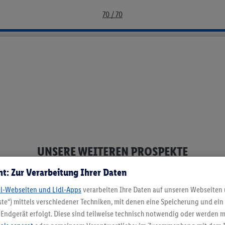
08.2026 | Lidl Deutschland
70 / 70
UNSERE WEITEREN PROSPEKTE
ht: Zur Verarbeitung Ihrer Daten
AKTIONSPROSPEKT
dl-Webseiten und Lidl-Apps
verarbeiten Ihre Daten auf unseren Webseiten
10.08.2026 – 15.08.2026
te“) mittels verschiedener Techniken, mit denen eine Speicherung und ein 
Endgerät erfolgt. Diese sind teilweise technisch notwendig oder werden m