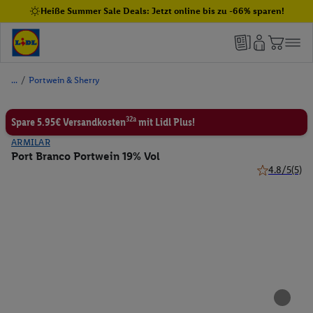
Heiße Summer Sale Deals: Jetzt online bis zu -66% sparen!
/
Portwein & Sherry
32a
Spare 5.95€ Versandkosten
mit Lidl Plus!
ARMILAR
Port Branco Portwein 19% Vol
4.8/5
(5)
4.8 von 5 St