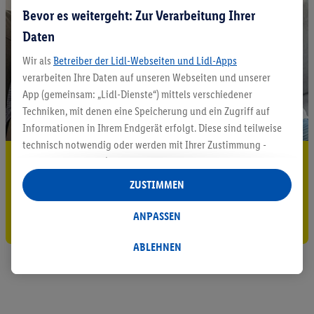
Bevor es weitergeht: Zur Verarbeitung Ihrer
Daten
Wir als
Betreiber der Lidl-Webseiten und Lidl-Apps
verarbeiten Ihre Daten auf unseren Webseiten und unserer
App (gemeinsam: „Lidl-Dienste“) mittels verschiedener
Techniken, mit denen eine Speicherung und ein Zugriff auf
Informationen in Ihrem Endgerät erfolgt. Diese sind teilweise
technisch notwendig oder werden mit Ihrer Zustimmung -
5.95 € Versand sparen³²ᵃ
auch durch Partner (u.a.
als separat
oder gemeinsam
Verantwortliche; im Zusammenhang mit dem IAB TCF
ZUSTIMMEN
Jetzt zum Newsletter anmelden
insgesamt
6
Partner) - für komfortable Einstellungen, zur
Statistik-Erstellung oder für personalisierte Werbung
ANPASSEN
Gutschein sichern!
innerhalb und außerhalb der Lidl-Dienste verwendet.
Datenverarbeitungen für personalisierte Werbung werden
ABLEHNEN
durchgeführt, um eigene Werbung auszusteuern und um
Dritten die Ausspielung von Werbung außerhalb der Lidl-
Dienste über die Ihnen und Ihren Haushaltsangehörigen
zugeordneten Endgeräte zu ermöglichen. Sofern Sie