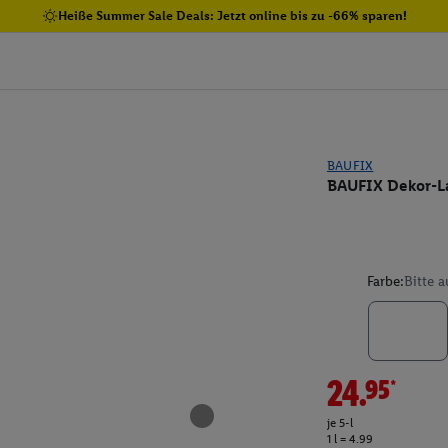
Heiße Summer Sale Deals: Jetzt online bis zu -66% sparen!
BAUFIX
BAUFIX Dekor-La
Farbe:
Bitte 
24.95*
je 5-l
1 l = 4.99