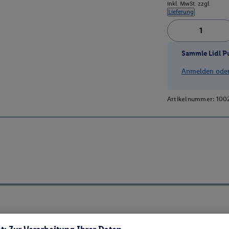
inkl. MwSt. zzgl.
Lieferung
Sammle Lidl P
Anmelden oder 
Artikelnummer:
100