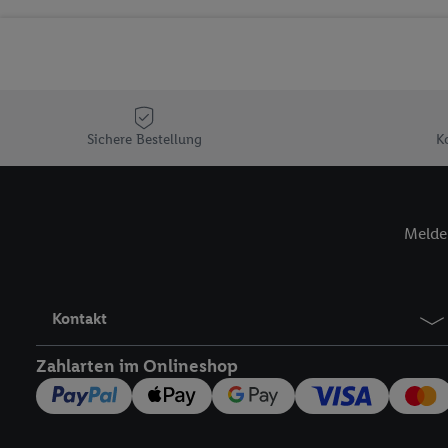
Sicherung und Optimie
Sofern Sie hier Ihre Zus
Plus-Konto einloggen, 
Verantwortlichkeit mit
zu erstellen (die sogen
können, um Sie in von 
Sichere Bestellung
K
Hierzu wird von uns un
Adresse in gemeinsamer 
Zudem erlauben Sie uns,
Melde 
den Lidl-Diensten einzus
Wenn das der Fall ist, g
Kundenkonto-Referenz, 
verwenden, um Sie wied
Kontakt
Insbesondere können Sie
werden, damit wir Ihnen
Zahlarten im Onlineshop
Nutzung der Utiq-Techno
widerrufen - jederzeit 
Telekommunikations-basi