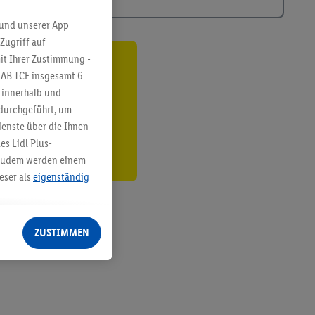
 und unserer App
Zugriff auf
it Ihrer Zustimmung -
ren³²ᵃ
IAB TCF insgesamt
6
g innerhalb und
den
 durchgeführt, um
enste über die Ihnen
s Lidl Plus-
. Zudem werden einem
eser als
eigenständig
eren Diensten
Lidl-Dienste, Ihr
ZUSTIMMEN
echt - sowie Ihre
ch dem Speichern von
sogenannten
 zur Leistungs-/
ur technischen