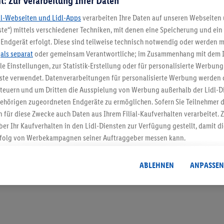
t: Zur Verarbeitung Ihrer Daten
dl-Webseiten und Lidl-Apps
verarbeiten Ihre Daten auf unseren Webseiten
te“) mittels verschiedener Techniken, mit denen eine Speicherung und ein 
Endgerät erfolgt. Diese sind teilweise technisch notwendig oder werden m
5.95 € Versand spa
.
als separat
oder gemeinsam Verantwortliche; im Zusammenhang mit dem 
ble Einstellungen, zur Statistik-Erstellung oder für personalisierte Werbun
Jetzt zum Newsletter anmel
nste verwendet. Datenverarbeitungen für personalisierte Werbung werden
euern und um Dritten die Ausspielung von Werbung außerhalb der Lidl-Di
Gutschein sichern!
ehörigen zugeordneten Endgeräte zu ermöglichen. Sofern Sie Teilnehmer de
 für diese Zwecke auch Daten aus Ihrem Filial-Kaufverhalten verarbeitet
ber Ihr Kaufverhalten in den Lidl-Diensten zur Verfügung gestellt, damit di
folg von Werbekampagnen seiner Auftraggeber messen kann.
isierter Werbung basiert auf der Generierung von auch mit Daten von and
. Dies umfasst die Zusammenführung von Daten (z.B. über Ihre Nutzung der 
ABLEHNEN
ANPASSEN
dl-Diensten, Informationen aus Ihrem Kundenkonto - z.B. Alter oder Geschl
 auch über verschiedene Endgeräte und Lidl-Dienste hinweg einschließli
auf Informationen auf Ihren Endgeräten zur Erstellung von Zielgruppen (
nhang mit dem Ausspielen dieser Werbung erfolgen Verarbeitungen auch
bung, zur Zielgruppenforschung, zur Entwicklung von Angeboten sowie z