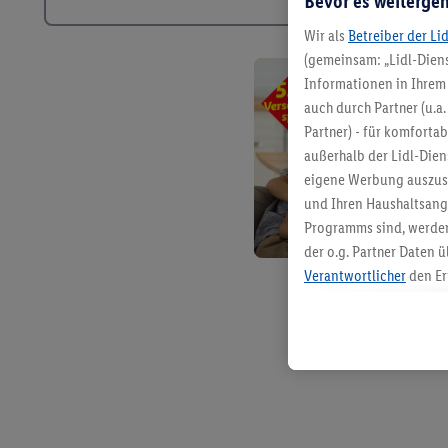
Bevor es weitergeh
Wir als
Betreiber der Li
(gemeinsam: „Lidl-Diens
Informationen in Ihrem 
auch durch Partner (u.a
Partner) - für komforta
außerhalb der Lidl-Die
eigene Werbung auszust
und Ihren Haushaltsang
Programms sind, werden
der o.g. Partner Daten ü
Verantwortlicher
den Er
Die Erstellung personal
angereicherten Profilen
Kaufverhalten in den Li
genauen Standortdaten)
und/ oder dem Zugriff 
Segmenten). Im Zusamme
Erfolgsmessung der Wer