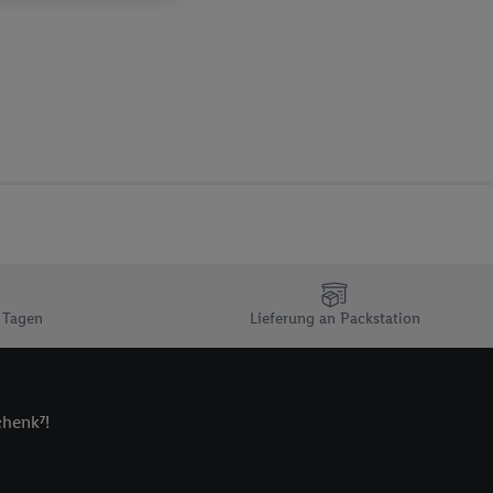
sogenannten
 zur Leistungs-/
ur technischen
n Ihr bestehendes Lidl
n gemeinsamer
zielle Online-Kennung
Kennung verwenden
ung auszuspielen.
 umgewandelte E-Mail-
 Utiq-Technologie in
 Tagen
Lieferung an Packstation
 Sie verfügbar ist.
dresse und einer
en diese Kennung
nsten zu erfassen.
chenk⁷!
 von Dritten betrieben
gung speziell zur