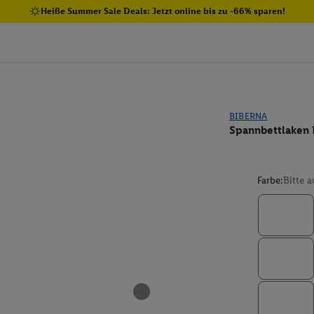
Heiße Summer Sale Deals: Jetzt online bis zu -66% sparen!
BIBERNA
Spannbettlaken 
Farbe:
Bitte 