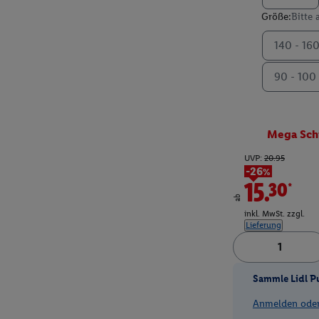
Größe:
Bitte
140 - 16
90 - 100
Mega Sch
UVP:
20.95
-26%
15.30*
ab
inkl. MwSt. zzgl.
Lieferung
Sammle Lidl P
Anmelden oder 