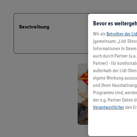
Bevor es weitergeh
Beschreibung
Wir als
Betreiber der Li
(gemeinsam: „Lidl-Diens
Informationen in Ihrem 
auch durch Partner (u.a
Partner) - für komforta
außerhalb der Lidl-Die
eigene Werbung auszust
und Ihren Haushaltsang
Programms sind, werden
der o.g. Partner Daten ü
Verantwortlicher
den Er
Die Erstellung personal
angereicherten Profilen
Kaufverhalten in den Li
genauen Standortdaten)