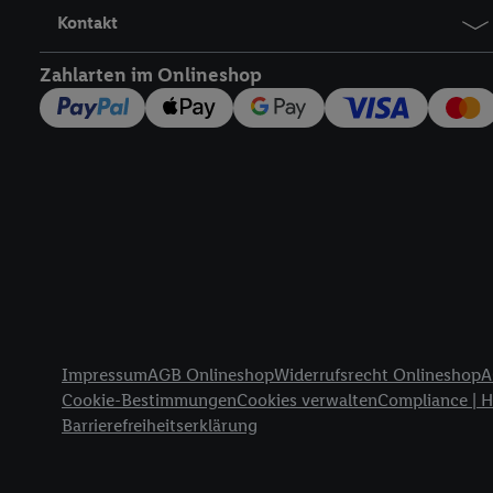
Nutzung der Utiq-Techno
Kontakt
widerrufen - jederzeit 
Telekommunikations-basi
Zahlarten im Onlineshop
die Lidl-Dienste) wider
Durch einen Klick auf „
„Zustimmen“ stimmen Si
genannten Partner zu. W
jederzeit mit Wirkung f
finden Sie hier.
Unter „A
nachfolgend schlagwort
Erfolgsmessung:
Gewährleistung der Sic
Anzeige von Werbung un
Rechtliche Informationen
Verknüpfung verschiede
Impressum
AGB Onlineshop
Widerrufsrecht Onlineshop
A
Messung des Erfolgs v
Cookie-Bestimmungen
Cookies verwalten
Compliance | 
Technologie für digital
Barrierefreiheitserklärung
Verwendung genauer 
Zugriff auf Informa