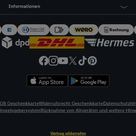
logie - zusätzlich zur weiter unten erläuterten Möglichkeit, Ihre Einwillig
Informationen
auch über
das Datenschutzportal von Utiq („consenthub“)
oder über „Anpass
erten Utiq-Technologie für digitales Marketing“ am unteren Ende dieser E
rufen. Weitere Informationen finden Sie in den
Datenschutzbestimmungen 
Rechnung
Ablehnen“ können Sie nur den Einsatz notwendiger Techniken zulassen. Dur
e allen Verarbeitungen zu sämtlichen vorgenannten Zwecken unter Einbi
eitere Informationen, auch zur Speicherdauer der Daten und zu Ihrem Rech
ür die Zukunft zu widerrufen, finden Sie in unseren
Datenschutzbestimmu
npassen“ können Sie einzelne Verwendungszwecke oder Partner zulassen; d
artig benannten Zwecke und Funktionen im Rahmen des Einsatzes des IA
herheit, Verhinderung und Aufdeckung von Betrug und Fehlerbehebung, Be
d Inhalten, Abgleichung und Kombination von Daten aus unterschiedlich
ner Endgeräte, Identifikation von Geräten anhand automatisch übermittel
GB Geschenkkarte
Widerrufsrecht Geschenkkarte
Datenschutzhi
on Werbekampagnen durch TTD und Nutzung der Telekommunikations-basie
Hinweisgebersystem
Rücknahme von Altgeräten und weitere Hin
es Marketing, sowie:
Standortdaten. Erstellung von Profilen für personalisierte Werbung. Spe
tionen auf einem Endgerät. Entwicklung und Verbesserung der Angebote. 
Vertrag widerrufen