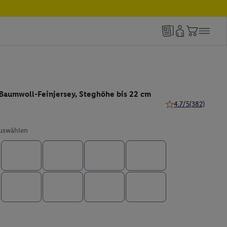
Baumwoll-Feinjersey, Steghöhe bis 22 cm
4.7/5
(382)
4.7 von 5 Sternen (
auswählen