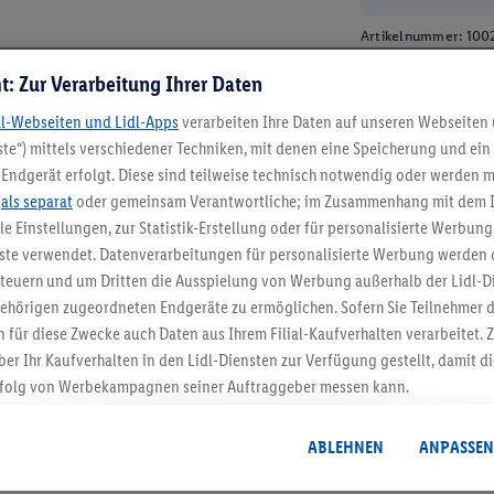
Artikelnummer:
100
t: Zur Verarbeitung Ihrer Daten
dl-Webseiten und Lidl-Apps
verarbeiten Ihre Daten auf unseren Webseiten
te“) mittels verschiedener Techniken, mit denen eine Speicherung und ein 
Endgerät erfolgt. Diese sind teilweise technisch notwendig oder werden m
.
als separat
oder gemeinsam Verantwortliche; im Zusammenhang mit dem 
ble Einstellungen, zur Statistik-Erstellung oder für personalisierte Werbun
nste verwendet. Datenverarbeitungen für personalisierte Werbung werden
5.95 € Versand spa
euern und um Dritten die Ausspielung von Werbung außerhalb der Lidl-Di
ehörigen zugeordneten Endgeräte zu ermöglichen. Sofern Sie Teilnehmer de
Jetzt zum Newsletter anmel
 für diese Zwecke auch Daten aus Ihrem Filial-Kaufverhalten verarbeitet
ber Ihr Kaufverhalten in den Lidl-Diensten zur Verfügung gestellt, damit di
folg von Werbekampagnen seiner Auftraggeber messen kann.
Gutschein sichern!
isierter Werbung basiert auf der Generierung von auch mit Daten von and
. Dies umfasst die Zusammenführung von Daten (z.B. über Ihre Nutzung der 
ABLEHNEN
ANPASSEN
dl-Diensten, Informationen aus Ihrem Kundenkonto - z.B. Alter oder Geschl
 auch über verschiedene Endgeräte und Lidl-Dienste hinweg einschließli