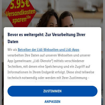
Bevor es weitergeht: Zur Verarbeitung Ihrer
Daten
Wir als
Betreiber der Lidl-Webseiten und Lidl-Apps
verarbeiten Ihre Daten auf unseren Webseiten und unserer
App (gemeinsam: „Lidl-Dienste“) mittels verschiedener
Techniken, mit denen eine Speicherung und ein Zugriff auf
Informationen in Ihrem Endgerät erfolgt. Diese sind teilweise
technisch notwendig oder werden mit Ihrer Zustimmung -
auch durch Partner (u.a.
als separat
oder gemeinsam
Verantwortliche; im Zusammenhang mit dem IAB TCF
ZUSTIMMEN
insgesamt
6
Partner) - für komfortable Einstellungen, zur
Statistik-Erstellung oder für personalisierte Werbung
ANPASSEN