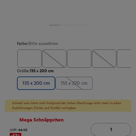
Farbe:
Bitte auswählen
Größe:
135 x 200 cm
135 x 200 cm
155 x 220 cm
Schnell sein lohnt sich! Aufgrund der hohen Nachfrage nicht mehr in allen
Ausführungen (Farbe und Größe) verfügbar.
Mega Schnäppchen
UVP:
44.95
-43%