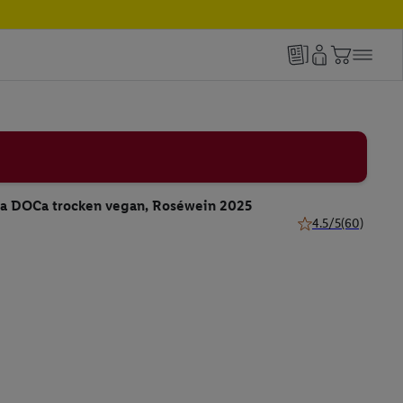
ja DOCa trocken vegan, Roséwein 2025
4.5/5
(60)
4.5 von 5 Sternen 