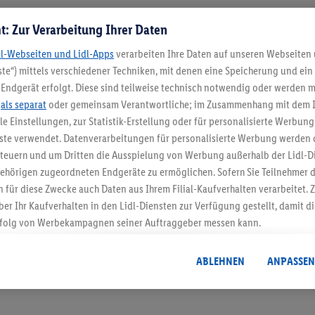
t: Zur Verarbeitung Ihrer Daten
dl-Webseiten und Lidl-Apps
verarbeiten Ihre Daten auf unseren Webseiten
te“) mittels verschiedener Techniken, mit denen eine Speicherung und ein 
Endgerät erfolgt. Diese sind teilweise technisch notwendig oder werden m
.
als separat
oder gemeinsam Verantwortliche; im Zusammenhang mit dem 
ble Einstellungen, zur Statistik-Erstellung oder für personalisierte Werbun
5.95 € Versand spa
nste verwendet. Datenverarbeitungen für personalisierte Werbung werden
euern und um Dritten die Ausspielung von Werbung außerhalb der Lidl-Di
Jetzt zum Newsletter anmel
ehörigen zugeordneten Endgeräte zu ermöglichen. Sofern Sie Teilnehmer de
 für diese Zwecke auch Daten aus Ihrem Filial-Kaufverhalten verarbeitet
Gutschein sichern!
ber Ihr Kaufverhalten in den Lidl-Diensten zur Verfügung gestellt, damit di
folg von Werbekampagnen seiner Auftraggeber messen kann.
isierter Werbung basiert auf der Generierung von auch mit Daten von and
. Dies umfasst die Zusammenführung von Daten (z.B. über Ihre Nutzung der 
ABLEHNEN
ANPASSEN
dl-Diensten, Informationen aus Ihrem Kundenkonto - z.B. Alter oder Geschl
 auch über verschiedene Endgeräte und Lidl-Dienste hinweg einschließli
auf Informationen auf Ihren Endgeräten zur Erstellung von Zielgruppen (