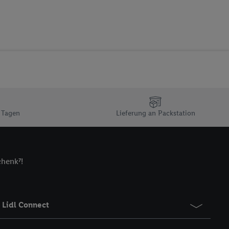
 zur Leistungs-/
ur technischen
n Ihr bestehendes Lidl
n gemeinsamer
zielle Online-Kennung
Kennung verwenden
ung auszuspielen.
 umgewandelte E-Mail-
 Tagen
Lieferung an Packstation
 Utiq-Technologie in
 Sie verfügbar ist.
dresse und einer
chenk⁷!
en diese Kennung
nsten zu erfassen.
 von Dritten betrieben
gung speziell zur
Lidl Connect
ung generell zu
en“/„Nutzung der