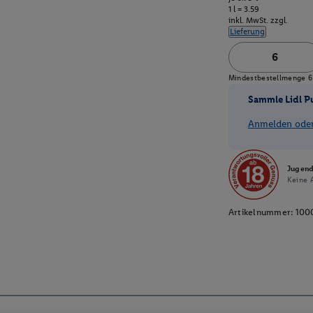
1 l = 3.59
inkl. MwSt. zzgl.
Lieferung
Mindestbestellmenge 6 
Sammle Lidl P
Anmelden oder 
Jugend
Keine A
Artikelnummer:
100