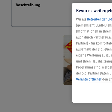
Beschreibung
Bevor es weitergeh
Wir als
Betreiber der Li
(gemeinsam: „Lidl-Diens
Informationen in Ihrem 
auch durch Partner (u.a
Partner) - für komforta
außerhalb der Lidl-Die
eigene Werbung auszust
und Ihren Haushaltsang
Programms sind, werden
der o.g. Partner Daten ü
Verantwortlicher
den Er
Die Erstellung personal
angereicherten Profilen
Kaufverhalten in den Li
genauen Standortdaten)
und/ oder dem Zugriff 