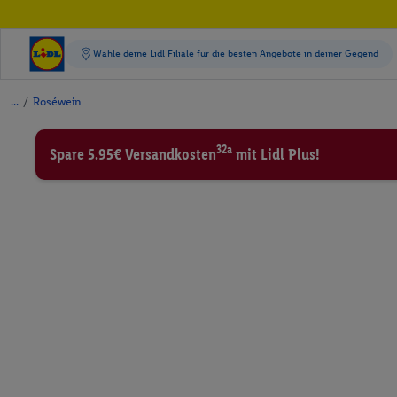
/
Roséwein
32a
Spare 5.95€ Versandkosten
mit Lidl Plus!