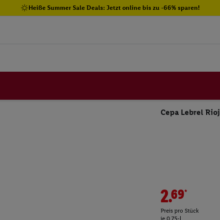
Heiße Summer Sale Deals: Jetzt online bis zu -66% sparen!
Cepa Lebrel Rio
2.69*
Preis pro Stück
je 0.75-l