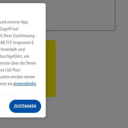
 und unserer App
Zugriff auf
it Ihrer Zustimmung -
IAB TCF insgesamt
6
g innerhalb und
ren³²ᵃ
 durchgeführt, um
enste über die Ihnen
den
s Lidl Plus-
. Zudem werden einem
eser als
eigenständig
eren Diensten
Lidl-Dienste, Ihr
ZUSTIMMEN
echt - sowie Ihre
ch dem Speichern von
sogenannten