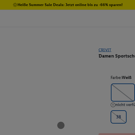
Heiße Summer Sale Deals: Jetzt online bis zu -66% sparen!
CRIVIT
Damen Sportsch
Farbe:
Weiß
nicht verf
38