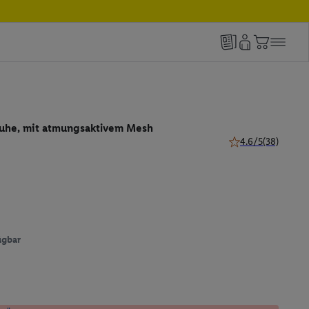
uhe, mit atmungsaktivem Mesh
4.6/5
(38)
4.6 von 5 Sternen 
ügbar