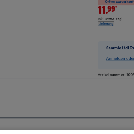
Online ausverkauft
11.99*
inkl. MwSt. zzgl.
Lieferung
Sammle Lidl P
Anmelden oder 
Artikelnummer:
100