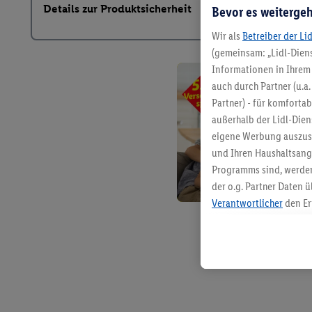
Details zur Produktsicherheit
Bevor es weitergeh
Wir als
Betreiber der Li
(gemeinsam: „Lidl-Diens
Informationen in Ihrem 
auch durch Partner (u.a
Partner) - für komforta
außerhalb der Lidl-Die
eigene Werbung auszust
und Ihren Haushaltsang
Programms sind, werden
der o.g. Partner Daten ü
Verantwortlicher
den Er
Die Erstellung personal
angereicherten Profilen
Kaufverhalten in den Li
genauen Standortdaten)
und/ oder dem Zugriff 
Segmenten). Im Zusamme