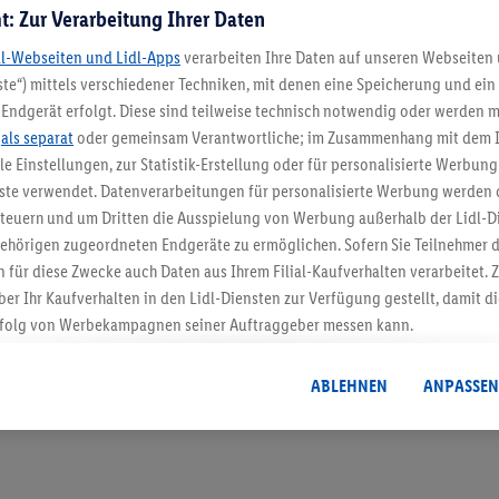
t: Zur Verarbeitung Ihrer Daten
dl-Webseiten und Lidl-Apps
verarbeiten Ihre Daten auf unseren Webseiten
te“) mittels verschiedener Techniken, mit denen eine Speicherung und ein 
Endgerät erfolgt. Diese sind teilweise technisch notwendig oder werden m
.
als separat
oder gemeinsam Verantwortliche; im Zusammenhang mit dem 
5.95 € Versand spa
ble Einstellungen, zur Statistik-Erstellung oder für personalisierte Werbun
nste verwendet. Datenverarbeitungen für personalisierte Werbung werden
Jetzt zum Newsletter anmel
euern und um Dritten die Ausspielung von Werbung außerhalb der Lidl-Di
ehörigen zugeordneten Endgeräte zu ermöglichen. Sofern Sie Teilnehmer de
Gutschein sichern!
 für diese Zwecke auch Daten aus Ihrem Filial-Kaufverhalten verarbeitet
ber Ihr Kaufverhalten in den Lidl-Diensten zur Verfügung gestellt, damit di
folg von Werbekampagnen seiner Auftraggeber messen kann.
isierter Werbung basiert auf der Generierung von auch mit Daten von and
. Dies umfasst die Zusammenführung von Daten (z.B. über Ihre Nutzung der 
ABLEHNEN
ANPASSEN
dl-Diensten, Informationen aus Ihrem Kundenkonto - z.B. Alter oder Geschl
 auch über verschiedene Endgeräte und Lidl-Dienste hinweg einschließli
auf Informationen auf Ihren Endgeräten zur Erstellung von Zielgruppen (
nhang mit dem Ausspielen dieser Werbung erfolgen Verarbeitungen auch