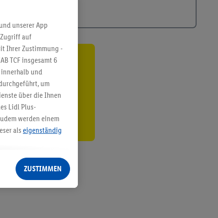
 und unserer App
Zugriff auf
it Ihrer Zustimmung -
IAB TCF insgesamt
6
ren³²ᵃ
g innerhalb und
 durchgeführt, um
den
enste über die Ihnen
s Lidl Plus-
. Zudem werden einem
eser als
eigenständig
eren Diensten
Lidl-Dienste, Ihr
ZUSTIMMEN
echt - sowie Ihre
ch dem Speichern von
sogenannten
 zur Leistungs-/