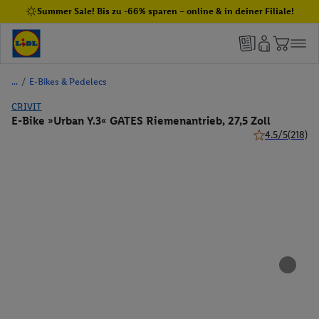
Summer Sale! Bis zu -66% sparen – online & in deiner Filiale!
/
E-Bikes & Pedelecs
CRIVIT
E-Bike »Urban Y.3« GATES Riemenantrieb, 27,5 Zoll
4.5/5
(218)
4.5 von 5 Ster