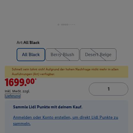
Art:
All Black
All Black
Berry Blush
Desert Beige
Schnell sein lohnt sich! Aufgrund der hohen Nachfrage nicht mehr in allen
Ausführungen (Art) verfügbar.
1699.00*
inkl. MwSt. zzgl.
Lieferung
Sammle Lidl Punkte mit deinem Kauf.
Anmelden oder Konto erstellen, um direkt Lidl Punkte zu
sammeln.