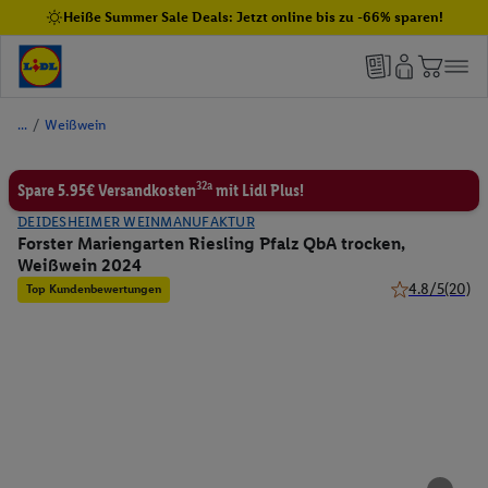
Heiße Summer Sale Deals: Jetzt online bis zu -66% sparen!
/
Weißwein
32a
Spare 5.95€ Versandkosten
mit Lidl Plus!
DEIDESHEIMER WEINMANUFAKTUR
Forster Mariengarten Riesling Pfalz QbA trocken,
Weißwein 2024
4.8/5
(20)
Top Kundenbewertungen
4.8 von 5 Ster