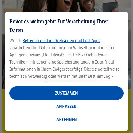
Bevor es weitergeht: Zur Verarbeitung Ihrer
Daten
Wir als
Betreiber der Lidl-Webseiten und Lidl-Apps
verarbeiten Ihre Daten auf unseren Webseiten und unserer
App (gemeinsam: „Lidl-Dienste“) mittels verschiedener
Techniken, mit denen eine Speicherung und ein Zugriff auf
Informationen in Ihrem Endgerät erfolgt. Diese sind teilweise
technisch notwendig oder werden mit Ihrer Zustimmung -
auch durch Partner (u.a.
als separat
oder gemeinsam
Verantwortliche; im Zusammenhang mit dem IAB TCF
ZUSTIMMEN
5.95 € Versand sparen³²ᵃ
insgesamt
6
Partner) - für komfortable Einstellungen, zur
Statistik-Erstellung oder für personalisierte Werbung
ANPASSEN
Jetzt zum Newsletter anmelden
innerhalb und außerhalb der Lidl-Dienste verwendet.
Datenverarbeitungen für personalisierte Werbung werden
ABLEHNEN
Gutschein sichern!
durchgeführt, um eigene Werbung auszusteuern und um