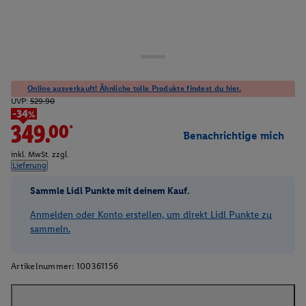
Online ausverkauft! Ähnliche tolle Produkte findest du hier.
UVP:
529.90
-34%
349.00*
Benachrichtige mich
inkl. MwSt. zzgl.
Lieferung
Sammle Lidl Punkte mit deinem Kauf.
Anmelden oder Konto erstellen, um direkt Lidl Punkte zu
sammeln.
Artikelnummer:
100361156