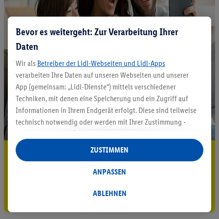
Bevor es weitergeht: Zur Verarbeitung Ihrer
Daten
Wir als
Betreiber der Lidl-Webseiten und Lidl-Apps
verarbeiten Ihre Daten auf unseren Webseiten und unserer
App (gemeinsam: „Lidl-Dienste“) mittels verschiedener
Techniken, mit denen eine Speicherung und ein Zugriff auf
Informationen in Ihrem Endgerät erfolgt. Diese sind teilweise
technisch notwendig oder werden mit Ihrer Zustimmung -
auch durch Partner (u.a.
als separat
oder gemeinsam
Verantwortliche; im Zusammenhang mit dem IAB TCF
ZUSTIMMEN
5.95 € Versand sparen³²ᵃ
insgesamt
6
Partner) - für komfortable Einstellungen, zur
Statistik-Erstellung oder für personalisierte Werbung
Jetzt zum Newsletter anmelden
ANPASSEN
innerhalb und außerhalb der Lidl-Dienste verwendet.
Datenverarbeitungen für personalisierte Werbung werden
ABLEHNEN
Gutschein sichern!
durchgeführt, um eigene Werbung auszusteuern und um
Dritten die Ausspielung von Werbung außerhalb der Lidl-