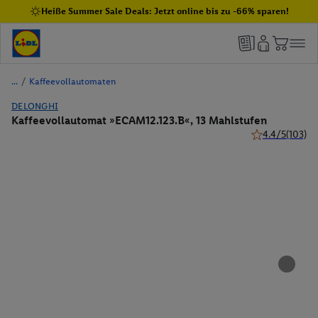
Heiße Summer Sale Deals: Jetzt online bis zu -66% sparen!
/
Kaffeevollautomaten
DELONGHI
Kaffeevollautomat »ECAM12.123.B«, 13 Mahlstufen
4.4/5
(103)
4.4 von 5 Stern