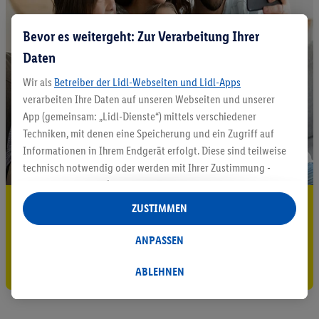
Bevor es weitergeht: Zur Verarbeitung Ihrer
Daten
Wir als
Betreiber der Lidl-Webseiten und Lidl-Apps
verarbeiten Ihre Daten auf unseren Webseiten und unserer
App (gemeinsam: „Lidl-Dienste“) mittels verschiedener
Techniken, mit denen eine Speicherung und ein Zugriff auf
Informationen in Ihrem Endgerät erfolgt. Diese sind teilweise
technisch notwendig oder werden mit Ihrer Zustimmung -
auch durch Partner (u.a.
als separat
oder gemeinsam
Verantwortliche; im Zusammenhang mit dem IAB TCF
5.95 € Versand sparen³²ᵃ
ZUSTIMMEN
insgesamt
6
Partner) - für komfortable Einstellungen, zur
Jetzt zum Newsletter anmelden
Statistik-Erstellung oder für personalisierte Werbung
ANPASSEN
innerhalb und außerhalb der Lidl-Dienste verwendet.
Gutschein sichern!
Datenverarbeitungen für personalisierte Werbung werden
ABLEHNEN
durchgeführt, um eigene Werbung auszusteuern und um
Dritten die Ausspielung von Werbung außerhalb der Lidl-