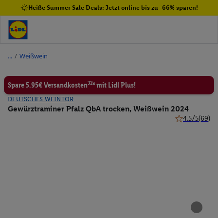
Heiße Summer Sale Deals: Jetzt online bis zu -66% sparen!
/
Weißwein
32a
Spare 5.95€ Versandkosten
mit Lidl Plus!
DEUTSCHES WEINTOR
Gewürztraminer Pfalz QbA trocken, Weißwein 2024
4.5/5
(69)
4.5 von 5 Ster