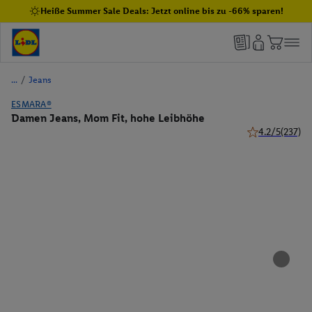
Heiße Summer Sale Deals: Jetzt online bis zu -66% sparen!
/
Jeans
ESMARA®
Damen Jeans, Mom Fit, hohe Leibhöhe
4.2/5
(237)
4.2 von 5 Stern