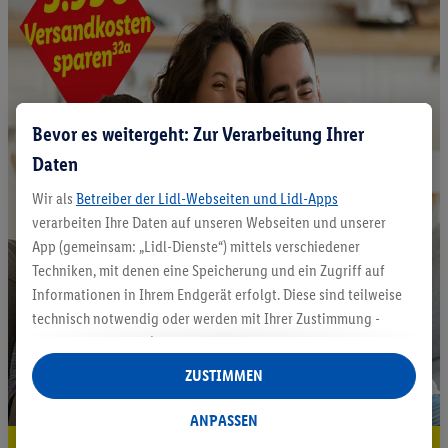
Bevor es weitergeht: Zur Verarbeitung Ihrer
Daten
Wir als
Betreiber der Lidl-Webseiten und Lidl-Apps
verarbeiten Ihre Daten auf unseren Webseiten und unserer
App (gemeinsam: „Lidl-Dienste“) mittels verschiedener
Techniken, mit denen eine Speicherung und ein Zugriff auf
Informationen in Ihrem Endgerät erfolgt. Diese sind teilweise
technisch notwendig oder werden mit Ihrer Zustimmung -
auch durch Partner (u.a.
als separat
oder gemeinsam
Verantwortliche; im Zusammenhang mit dem IAB TCF
ZUSTIMMEN
insgesamt
6
Partner) - für komfortable Einstellungen, zur
Statistik-Erstellung oder für personalisierte Werbung
ANPASSEN
innerhalb und außerhalb der Lidl-Dienste verwendet.