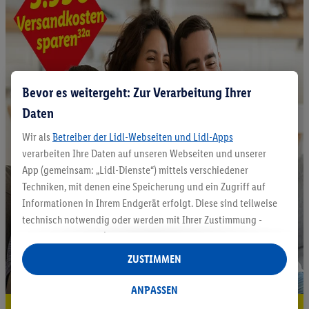
Bevor es weitergeht: Zur Verarbeitung Ihrer
Daten
Wir als
Betreiber der Lidl-Webseiten und Lidl-Apps
verarbeiten Ihre Daten auf unseren Webseiten und unserer
App (gemeinsam: „Lidl-Dienste“) mittels verschiedener
Techniken, mit denen eine Speicherung und ein Zugriff auf
Informationen in Ihrem Endgerät erfolgt. Diese sind teilweise
technisch notwendig oder werden mit Ihrer Zustimmung -
auch durch Partner (u.a.
als separat
oder gemeinsam
Verantwortliche; im Zusammenhang mit dem IAB TCF
ZUSTIMMEN
insgesamt
6
Partner) - für komfortable Einstellungen, zur
Statistik-Erstellung oder für personalisierte Werbung
ANPASSEN
innerhalb und außerhalb der Lidl-Dienste verwendet.