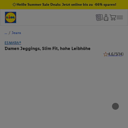
Heiße Summer Sale Deals: Jetzt online bis zu -66% sparen!
/
Jeans
ESMARA®
Damen Jeggings, Slim Fit, hohe Leibhöhe
4.6/5
(14)
4.6 von 5 Ste