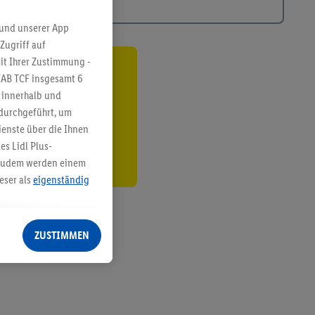
 und unserer App
Zugriff auf
it Ihrer Zustimmung -
ren³²ᵃ
IAB TCF insgesamt
6
g innerhalb und
den
 durchgeführt, um
enste über die Ihnen
s Lidl Plus-
. Zudem werden einem
eser als
eigenständig
eren Diensten
Lidl-Dienste, Ihr
ZUSTIMMEN
echt - sowie Ihre
ch dem Speichern von
sogenannten
 zur Leistungs-/
ur technischen