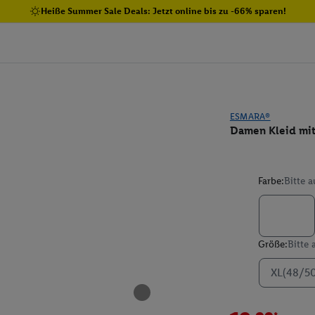
Heiße Summer Sale Deals: Jetzt online bis zu -66% sparen!
ESMARA®
Damen Kleid mit
Farbe:
Bitte 
Größe:
Bitte
XL(48/5