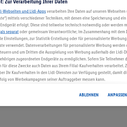
t: Zur Verarbeitung Ihrer Daten
dl-Webseiten und Lidl-Apps
verarbeiten Ihre Daten auf unseren Webseiten
te“) mittels verschiedener Techniken, mit denen eine Speicherung und ein 
Endgerät erfolgt. Diese sind teilweise technisch notwendig oder werden m
5.95 € Versand spa
.
als separat
oder gemeinsam Verantwortliche; im Zusammenhang mit dem 
ble Einstellungen, zur Statistik-Erstellung oder für personalisierte Werbun
Jetzt zum Newsletter anmel
nste verwendet. Datenverarbeitungen für personalisierte Werbung werden
euern und um Dritten die Ausspielung von Werbung außerhalb der Lidl-Di
ehörigen zugeordneten Endgeräte zu ermöglichen. Sofern Sie Teilnehmer de
Gutschein sichern!
 für diese Zwecke auch Daten aus Ihrem Filial-Kaufverhalten verarbeitet
ber Ihr Kaufverhalten in den Lidl-Diensten zur Verfügung gestellt, damit di
folg von Werbekampagnen seiner Auftraggeber messen kann.
isierter Werbung basiert auf der Generierung von auch mit Daten von and
. Dies umfasst die Zusammenführung von Daten (z.B. über Ihre Nutzung der 
ABLEHNEN
ANPASSEN
dl-Diensten, Informationen aus Ihrem Kundenkonto - z.B. Alter oder Geschl
 auch über verschiedene Endgeräte und Lidl-Dienste hinweg einschließli
auf Informationen auf Ihren Endgeräten zur Erstellung von Zielgruppen (
nhang mit dem Ausspielen dieser Werbung erfolgen Verarbeitungen auch
bung, zur Zielgruppenforschung, zur Entwicklung von Angeboten sowie z