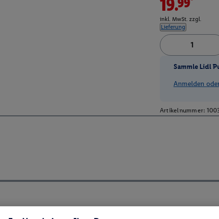
19.99*
inkl. MwSt. zzgl.
Lieferung
Sammle Lidl P
Anmelden oder 
Artikelnummer:
100