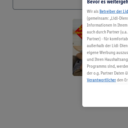
Bevor es weitergeh
Wir als
Betreiber der Li
(gemeinsam: „Lidl-Diens
Informationen in Ihrem 
auch durch Partner (u.a
Partner) - für komforta
außerhalb der Lidl-Die
eigene Werbung auszust
und Ihren Haushaltsang
Programms sind, werden
der o.g. Partner Daten ü
Verantwortlicher
den Er
Die Erstellung personal
angereicherten Profilen
Kaufverhalten in den Li
genauen Standortdaten)
und/ oder dem Zugriff 
Segmenten). Im Zusamme
Erfolgsmessung der Wer