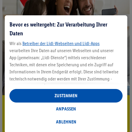
Bevor es weitergeht: Zur Verarbeitung Ihrer
Daten
Wir als
Betreiber der Lidl-Webseiten und Lidl-Apps
verarbeiten Ihre Daten auf unseren Webseiten und unserer
App (gemeinsam: „Lidl-Dienste“) mittels verschiedener
Techniken, mit denen eine Speicherung und ein Zugriff auf
Informationen in Ihrem Endgerät erfolgt. Diese sind teilweise
technisch notwendig oder werden mit Ihrer Zustimmung -
auch durch Partner (u.a.
als separat
oder gemeinsam
Verantwortliche; im Zusammenhang mit dem IAB TCF
ZUSTIMMEN
insgesamt
6
Partner) - für komfortable Einstellungen, zur
5.95 € Versand sparen³²ᵃ
Statistik-Erstellung oder für personalisierte Werbung
ANPASSEN
Jetzt zum Newsletter anmelden
innerhalb und außerhalb der Lidl-Dienste verwendet.
Datenverarbeitungen für personalisierte Werbung werden
ABLEHNEN
Gutschein sichern!
durchgeführt, um eigene Werbung auszusteuern und um