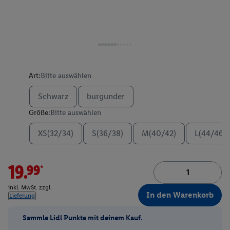
Art:
Bitte auswählen
Schwarz
burgunder
Größe:
Bitte auswählen
XS(32/34)
S(36/38)
M(40/42)
L(44/46)
19.99*
inkl. MwSt. zzgl.
In den Warenkorb
Lieferung
Sammle Lidl Punkte mit deinem Kauf.