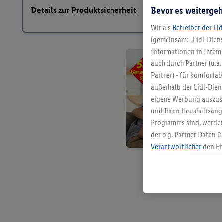
Bevor es weitergeh
Details zur Produktsicherheit
Wir als
Betreiber der Li
(gemeinsam: „Lidl-Diens
Informationen in Ihrem 
auch durch Partner (u.a
Partner) - für komforta
außerhalb der Lidl-Die
eigene Werbung auszust
und Ihren Haushaltsang
Programms sind, werden
der o.g. Partner Daten ü
Verantwortlicher
den Er
Die Erstellung personal
angereicherten Profilen
Kaufverhalten in den Li
genauen Standortdaten)
und/ oder dem Zugriff 
Segmenten). Im Zusamme