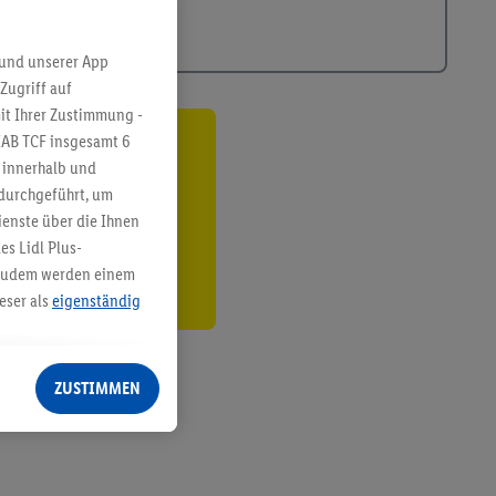
 und unserer App
Zugriff auf
it Ihrer Zustimmung -
IAB TCF insgesamt
6
ren³²ᵃ
g innerhalb und
 durchgeführt, um
den
enste über die Ihnen
s Lidl Plus-
. Zudem werden einem
eser als
eigenständig
eren Diensten
Lidl-Dienste, Ihr
ZUSTIMMEN
echt - sowie Ihre
ch dem Speichern von
sogenannten
 zur Leistungs-/