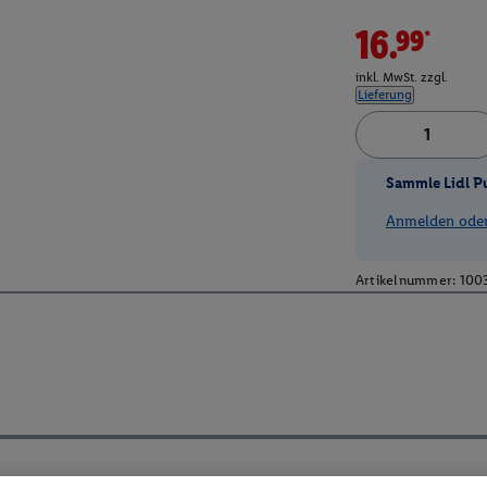
16.99*
inkl. MwSt. zzgl.
Lieferung
Sammle Lidl P
Anmelden oder 
Artikelnummer:
100