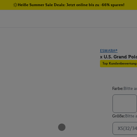
Heiße Summer Sale Deals: Jetzt online bis zu -66% sparen!
ESMARA®
x U.S. Grand Po
Top Kundenbewertung
Farbe:
Bitte 
Größe:
Bitte
XS(32/34