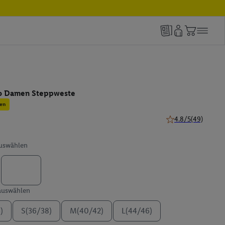
lo Damen Steppweste
en
4.8/5
(49)
4.8 von 5 Sternen 
auswählen
 auswählen
)
S(36/38)
M(40/42)
L(44/46)