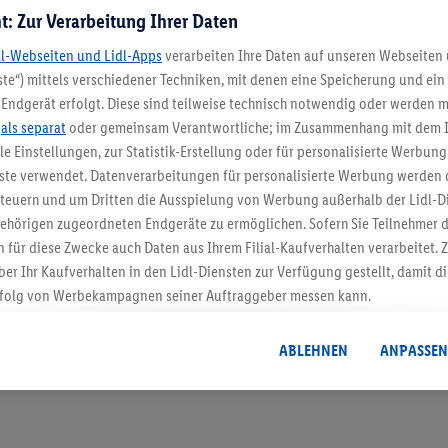
t: Zur Verarbeitung Ihrer Daten
dl-Webseiten und Lidl-Apps
verarbeiten Ihre Daten auf unseren Webseiten
te“) mittels verschiedener Techniken, mit denen eine Speicherung und ein 
Endgerät erfolgt. Diese sind teilweise technisch notwendig oder werden m
.
als separat
oder gemeinsam Verantwortliche; im Zusammenhang mit dem 
5.95 € Versand spa
ble Einstellungen, zur Statistik-Erstellung oder für personalisierte Werbun
nste verwendet. Datenverarbeitungen für personalisierte Werbung werden
Jetzt zum Newsletter anmel
euern und um Dritten die Ausspielung von Werbung außerhalb der Lidl-Di
ehörigen zugeordneten Endgeräte zu ermöglichen. Sofern Sie Teilnehmer de
Gutschein sichern!
 für diese Zwecke auch Daten aus Ihrem Filial-Kaufverhalten verarbeitet
ber Ihr Kaufverhalten in den Lidl-Diensten zur Verfügung gestellt, damit di
folg von Werbekampagnen seiner Auftraggeber messen kann.
isierter Werbung basiert auf der Generierung von auch mit Daten von and
. Dies umfasst die Zusammenführung von Daten (z.B. über Ihre Nutzung der 
ABLEHNEN
ANPASSEN
dl-Diensten, Informationen aus Ihrem Kundenkonto - z.B. Alter oder Geschl
 auch über verschiedene Endgeräte und Lidl-Dienste hinweg einschließli
auf Informationen auf Ihren Endgeräten zur Erstellung von Zielgruppen (
nhang mit dem Ausspielen dieser Werbung erfolgen Verarbeitungen auch