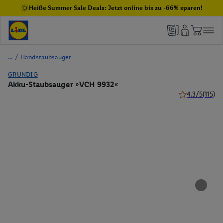
Heiße Summer Sale Deals: Jetzt online bis zu -66% sparen!
/
Handstaubsauger
GRUNDIG
Akku-Staubsauger »VCH 9932«
4.3/5
(115)
4.3 von 5 Ster