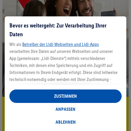
Bevor es weitergeht: Zur Verarbeitung Ihrer
Daten
Wir als
Betreiber der Lidl-Webseiten und Lidl-Apps
verarbeiten Ihre Daten auf unseren Webseiten und unserer
App (gemeinsam: „Lidl-Dienste“) mittels verschiedener
Techniken, mit denen eine Speicherung und ein Zugriff auf
Informationen in Ihrem Endgerät erfolgt. Diese sind teilweise
technisch notwendig oder werden mit Ihrer Zustimmung -
auch durch Partner (u.a.
als separat
oder gemeinsam
Verantwortliche; im Zusammenhang mit dem IAB TCF
ZUSTIMMEN
insgesamt
6
Partner) - für komfortable Einstellungen, zur
5.95 € Versand sparen³²ᵃ
Statistik-Erstellung oder für personalisierte Werbung
ANPASSEN
innerhalb und außerhalb der Lidl-Dienste verwendet.
Jetzt zum Newsletter anmelden
Datenverarbeitungen für personalisierte Werbung werden
ABLEHNEN
durchgeführt, um eigene Werbung auszusteuern und um
Gutschein sichern!