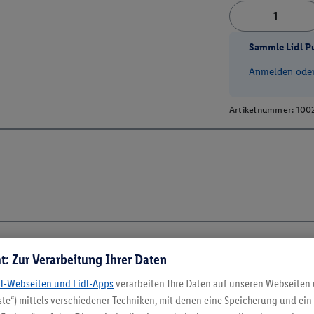
Sammle Lidl P
Anmelden oder 
Artikelnummer:
100
t: Zur Verarbeitung Ihrer Daten
5.95 € Versand spa
dl-Webseiten und Lidl-Apps
verarbeiten Ihre Daten auf unseren Webseiten
te“) mittels verschiedener Techniken, mit denen eine Speicherung und ein 
Jetzt zum Newsletter anmel