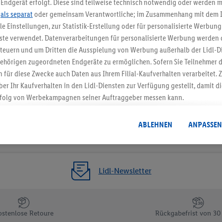
Endgerät erfolgt. Diese sind teilweise technisch notwendig oder werden m
.
als separat
oder gemeinsam Verantwortliche; im Zusammenhang mit dem 
Gutschein sichern!
ble Einstellungen, zur Statistik-Erstellung oder für personalisierte Werbun
nste verwendet. Datenverarbeitungen für personalisierte Werbung werden
euern und um Dritten die Ausspielung von Werbung außerhalb der Lidl-Di
ehörigen zugeordneten Endgeräte zu ermöglichen. Sofern Sie Teilnehmer de
 für diese Zwecke auch Daten aus Ihrem Filial-Kaufverhalten verarbeitet
ber Ihr Kaufverhalten in den Lidl-Diensten zur Verfügung gestellt, damit di
folg von Werbekampagnen seiner Auftraggeber messen kann.
isierter Werbung basiert auf der Generierung von auch mit Daten von and
. Dies umfasst die Zusammenführung von Daten (z.B. über Ihre Nutzung der 
ABLEHNEN
ANPASSEN
dl-Diensten, Informationen aus Ihrem Kundenkonto - z.B. Alter oder Geschl
 auch über verschiedene Endgeräte und Lidl-Dienste hinweg einschließli
auf Informationen auf Ihren Endgeräten zur Erstellung von Zielgruppen (
nhang mit dem Ausspielen dieser Werbung erfolgen Verarbeitungen auch
Lidl-Newsletter
bung, zur Zielgruppenforschung, zur Entwicklung von Angeboten sowie z
rung dieser Werbeausspielungen.
timmung dazu erteilen und danach ein Lidl Plus-Konto erstellen bzw. sich i
ostenlose Retoure
Rückgabefrist von 30
kann darüber hinaus auch Ihre dort angegebene E-Mail-Adresse von uns i