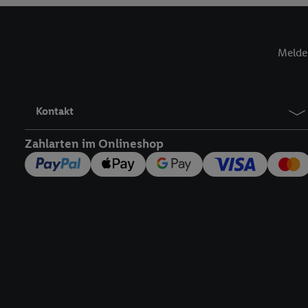
Verantwortlichkeit mit
zu erstellen (die sogen
können, um Sie in von 
Melde 
Hierzu wird von uns un
Adresse in gemeinsamer 
Zudem erlauben Sie uns,
den Lidl-Diensten einzus
Kontakt
Wenn das der Fall ist, g
Kundenkonto-Referenz, 
Zahlarten im Onlineshop
verwenden, um Sie wied
Insbesondere können Sie
werden, damit wir Ihnen
Nutzung der Utiq-Techno
widerrufen - jederzeit 
Telekommunikations-basi
die Lidl-Dienste) wider
Durch einen Klick auf „
„Zustimmen“ stimmen Si
genannten Partner zu. W