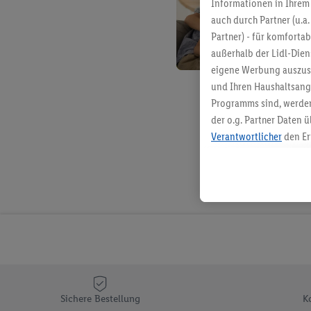
Informationen in Ihrem 
auch durch Partner (u.a
Partner) - für komforta
außerhalb der Lidl-Die
eigene Werbung auszust
und Ihren Haushaltsang
Programms sind, werden
der o.g. Partner Daten ü
Verantwortlicher
den Er
Die Erstellung personal
angereicherten Profilen
Kaufverhalten in den Li
genauen Standortdaten)
und/ oder dem Zugriff 
Segmenten). Im Zusamme
Erfolgsmessung der Wer
Sicherung und Optimie
Sofern Sie hier Ihre Zus
Sichere Bestellung
K
Plus-Konto einloggen, 