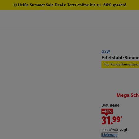
Heiße Summer Sale Deals: Jetzt online bis zu -66% sparen!
GSW
Edelstahl-Simme
Top Kundenbewertung
Mega Sch
UVP:
54.99
-41%
31.99*
inkl. MwSt. zzgl.
Lieferung