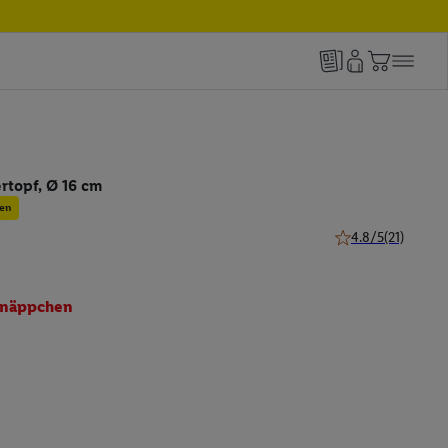
rtopf, Ø 16 cm
en
4.8/5
(21)
4.8 von 5 Sternen 
näppchen