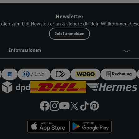
 einem der oben genannten Partner verwendet werden, um daraus eine spe
annte EUID), die wir sodann ähnlich wie die sogleich beschriebene Utiq-
Newsletter
Dritten betriebenen Diensten zu erkennen und Ihnen personalisierte Werb
dich zum Lidl Newsletter an & sichere dir dein Willkommensges
d einem der anderen oben genannten Partner auch Ihre in einen Hashwert
Verantwortlichkeit verarbeitet.
Jetzt anmelden
 der Utiq SA/NV („Utiq“) und Ihrem
Telekommunikationsnetzbetreiber
, die
etzen. Utiq prüft zunächst anhand Ihrer IP-Adresse, ob die Technologie für
Informationen
ibt Utiq Ihre IP-Adresse an Ihren Netzbetreiber weiter, der anhand der IP-A
wie z.B. Ihrer Mobilfunknummer, eine Kennung für Utiq erstellt. Wir werd
erzuerkennen und Erkenntnisse über Ihr Nutzungsverhalten in den Lidl-Die
Rechnung
 mittels dieser Technologie auch auf Diensten wiedererkannt werden, die
 dort personalisierte Werbung ausspielen können. Sie können Ihre Einwilli
logie - zusätzlich zur weiter unten erläuterten Möglichkeit, Ihre Einwillig
auch über
das Datenschutzportal von Utiq („consenthub“)
oder über „Anpass
erten Utiq-Technologie für digitales Marketing“ am unteren Ende dieser E
rufen. Weitere Informationen finden Sie in den
Datenschutzbestimmungen 
Ablehnen“ können Sie nur den Einsatz notwendiger Techniken zulassen. Dur
e allen Verarbeitungen zu sämtlichen vorgenannten Zwecken unter Einbi
eitere Informationen, auch zur Speicherdauer der Daten und zu Ihrem Rech