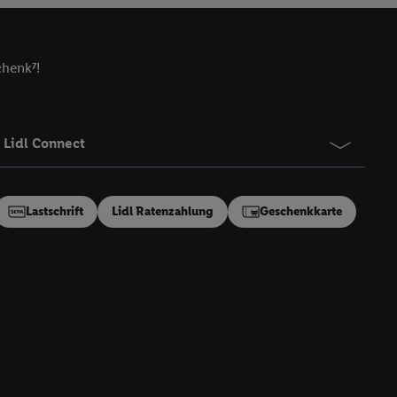
zielle Online-Kennung
Kennung verwenden
ung auszuspielen.
chenk⁷!
 umgewandelte E-Mail-
 Utiq-Technologie in
 Sie verfügbar ist.
Lidl Connect
dresse und einer
en diese Kennung
nsten zu erfassen.
Lastschrift
Lidl Ratenzahlung
Geschenkkarte
 von Dritten betrieben
gung speziell zur
ung generell zu
en“/„Nutzung der
inwilligung (nur für
von Utiq
.
ch einen Klick auf
ndung sämtlicher
t, Ihre Einwilligung