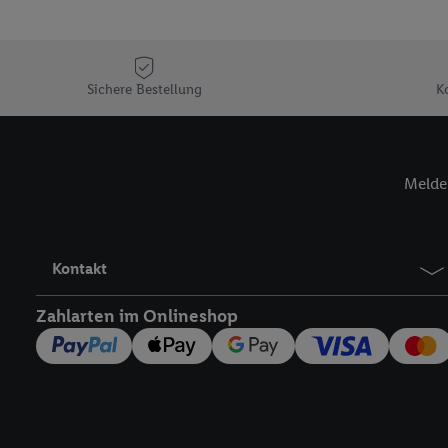
Sofern Sie hier Ihre Zus
Plus-Konto einloggen, 
Verantwortlichkeit mit
zu erstellen (die sogen
Sichere Bestellung
K
können, um Sie in von 
Hierzu wird von uns un
Adresse in gemeinsamer 
Melde 
Zudem erlauben Sie uns,
den Lidl-Diensten einzus
Wenn das der Fall ist, g
Kundenkonto-Referenz, 
Kontakt
verwenden, um Sie wied
Insbesondere können Sie
Zahlarten im Onlineshop
werden, damit wir Ihnen
Nutzung der Utiq-Techno
widerrufen - jederzeit 
Telekommunikations-basi
die Lidl-Dienste) wider