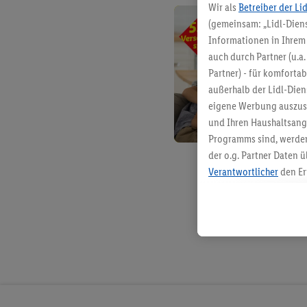
Wir als
Betreiber der Li
(gemeinsam: „Lidl-Diens
Informationen in Ihrem 
auch durch Partner (u.a
Partner) - für komforta
außerhalb der Lidl-Die
eigene Werbung auszust
und Ihren Haushaltsang
Programms sind, werden
der o.g. Partner Daten ü
Verantwortlicher
den Er
Die Erstellung personal
angereicherten Profilen
Kaufverhalten in den Li
genauen Standortdaten)
und/ oder dem Zugriff 
Segmenten). Im Zusamme
Erfolgsmessung der Wer
Sicherung und Optimie