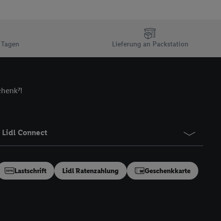
n Ihr bestehendes Lidl
n gemeinsamer
zielle Online-Kennung
Kennung verwenden
 Tagen
Lieferung an Packstation
ung auszuspielen.
 umgewandelte E-Mail-
chenk⁷!
 Utiq-Technologie in
 Sie verfügbar ist.
dresse und einer
en diese Kennung
Lidl Connect
nsten zu erfassen.
 von Dritten betrieben
gung speziell zur
Lastschrift
Lidl Ratenzahlung
Geschenkkarte
ung generell zu
en“/„Nutzung der
inwilligung (nur für
von Utiq
.