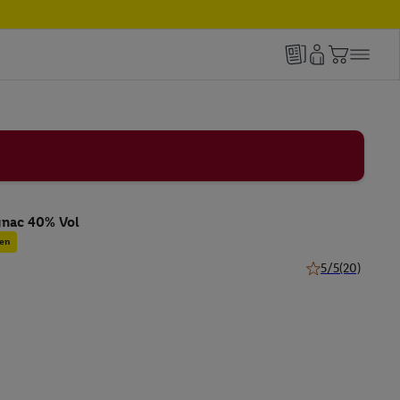
gnac 40% Vol
en
5/5
(20)
5 von 5 Sternen 