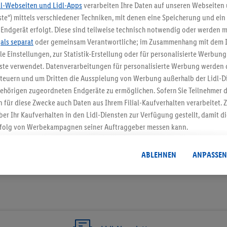
dl-Webseiten und Lidl-Apps
verarbeiten Ihre Daten auf unseren Webseiten
te“) mittels verschiedener Techniken, mit denen eine Speicherung und ein 
5.95 € Versand spa
Endgerät erfolgt. Diese sind teilweise technisch notwendig oder werden m
.
als separat
oder gemeinsam Verantwortliche; im Zusammenhang mit dem 
Jetzt zum Newsletter anmel
ble Einstellungen, zur Statistik-Erstellung oder für personalisierte Werbun
nste verwendet. Datenverarbeitungen für personalisierte Werbung werden
Gutschein sichern!
euern und um Dritten die Ausspielung von Werbung außerhalb der Lidl-Di
ehörigen zugeordneten Endgeräte zu ermöglichen. Sofern Sie Teilnehmer de
 für diese Zwecke auch Daten aus Ihrem Filial-Kaufverhalten verarbeitet
ber Ihr Kaufverhalten in den Lidl-Diensten zur Verfügung gestellt, damit di
folg von Werbekampagnen seiner Auftraggeber messen kann.
isierter Werbung basiert auf der Generierung von auch mit Daten von and
. Dies umfasst die Zusammenführung von Daten (z.B. über Ihre Nutzung der 
ABLEHNEN
ANPASSEN
dl-Diensten, Informationen aus Ihrem Kundenkonto - z.B. Alter oder Geschl
 auch über verschiedene Endgeräte und Lidl-Dienste hinweg einschließli
auf Informationen auf Ihren Endgeräten zur Erstellung von Zielgruppen (
nhang mit dem Ausspielen dieser Werbung erfolgen Verarbeitungen auch
bung, zur Zielgruppenforschung, zur Entwicklung von Angeboten sowie z
rung dieser Werbeausspielungen.