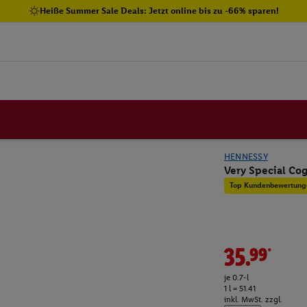
Heiße Summer Sale Deals: Jetzt online bis zu -66% sparen!
HENNESSY
Very Special Co
Top Kundenbewertung
35.99*
je 0.7-l
1 l = 51.41
inkl. MwSt. zzgl.