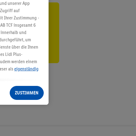
 und unserer App
Zugriff auf
ren³²ᵃ
it Ihrer Zustimmung -
IAB TCF insgesamt
6
den
g innerhalb und
 durchgeführt, um
enste über die Ihnen
s Lidl Plus-
. Zudem werden einem
eser als
eigenständig
eren Diensten
Lidl-Dienste, Ihr
ZUSTIMMEN
echt - sowie Ihre
ch dem Speichern von
sogenannten
 zur Leistungs-/
ur technischen