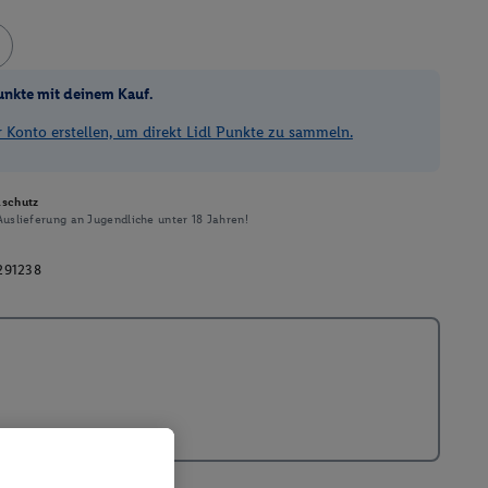
unkte mit deinem Kauf.
Konto erstellen, um direkt Lidl Punkte zu sammeln.
schutz
uslieferung an Jugendliche unter 18 Jahren!
291238