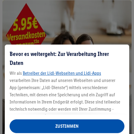
Bevor es weitergeht: Zur Verarbeitung Ihrer
Daten
Wir als
Betreiber der Lidl-Webseiten und Lidl-Apps
verarbeiten Ihre Daten auf unseren Webseiten und unserer
App (gemeinsam: „Lidl-Dienste“) mittels verschiedener
Techniken, mit denen eine Speicherung und ein Zugriff auf
Informationen in Ihrem Endgerät erfolgt. Diese sind teilweise
technisch notwendig oder werden mit Ihrer Zustimmung -
auch durch Partner (u.a.
als separat
oder gemeinsam
Verantwortliche; im Zusammenhang mit dem IAB TCF
ZUSTIMMEN
insgesamt
6
Partner) - für komfortable Einstellungen, zur