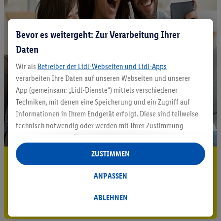
Bevor es weitergeht: Zur Verarbeitung Ihrer
Daten
Wir als
Betreiber der Lidl-Webseiten und Lidl-Apps
verarbeiten Ihre Daten auf unseren Webseiten und unserer
App (gemeinsam: „Lidl-Dienste“) mittels verschiedener
Techniken, mit denen eine Speicherung und ein Zugriff auf
Informationen in Ihrem Endgerät erfolgt. Diese sind teilweise
technisch notwendig oder werden mit Ihrer Zustimmung -
auch durch Partner (u.a.
als separat
oder gemeinsam
Verantwortliche; im Zusammenhang mit dem IAB TCF
ZUSTIMMEN
5.95 € Versand sparen³²ᵃ
insgesamt
6
Partner) - für komfortable Einstellungen, zur
Statistik-Erstellung oder für personalisierte Werbung
ANPASSEN
Jetzt zum Newsletter anmelden
innerhalb und außerhalb der Lidl-Dienste verwendet.
Datenverarbeitungen für personalisierte Werbung werden
ABLEHNEN
Gutschein sichern!
durchgeführt, um eigene Werbung auszusteuern und um
Dritten die Ausspielung von Werbung außerhalb der Lidl-