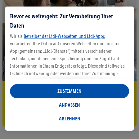
Bevor es weitergeht: Zur Verarbeitung Ihrer
Daten
Wir als
Betreiber der Lidl-Webseiten und Lidl-Apps
verarbeiten Ihre Daten auf unseren Webseiten und unserer
App (gemeinsam: „Lidl-Dienste“) mittels verschiedener
Techniken, mit denen eine Speicherung und ein Zugriff auf
Informationen in Ihrem Endgerät erfolgt. Diese sind teilweise
technisch notwendig oder werden mit Ihrer Zustimmung -
auch durch Partner (u.a.
als separat
oder gemeinsam
Verantwortliche; im Zusammenhang mit dem IAB TCF
5.95 € Versand sparen³²ᵃ
ZUSTIMMEN
insgesamt
6
Partner) - für komfortable Einstellungen, zur
Jetzt zum Newsletter anmelden
Statistik-Erstellung oder für personalisierte Werbung
ANPASSEN
innerhalb und außerhalb der Lidl-Dienste verwendet.
Gutschein sichern!
Datenverarbeitungen für personalisierte Werbung werden
ABLEHNEN
durchgeführt, um eigene Werbung auszusteuern und um
Dritten die Ausspielung von Werbung außerhalb der Lidl-