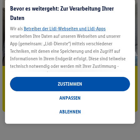
Bevor es weitergeht: Zur Verarbeitung Ihrer
Daten
Wir als
Betreiber der Lidl-Webseiten und Lidl-Apps
verarbeiten Ihre Daten auf unseren Webseiten und unserer
App (gemeinsam: „Lidl-Dienste“) mittels verschiedener
Techniken, mit denen eine Speicherung und ein Zugriff auf
Informationen in Ihrem Endgerät erfolgt. Diese sind teilweise
technisch notwendig oder werden mit Ihrer Zustimmung -
auch durch Partner (u.a.
als separat
oder gemeinsam
5.95 € Versand sparen³²ᵃ
Verantwortliche; im Zusammenhang mit dem IAB TCF
ZUSTIMMEN
Jetzt zum Newsletter anmelden
insgesamt
6
Partner) - für komfortable Einstellungen, zur
Statistik-Erstellung oder für personalisierte Werbung
ANPASSEN
Gutschein sichern!
innerhalb und außerhalb der Lidl-Dienste verwendet.
Datenverarbeitungen für personalisierte Werbung werden
ABLEHNEN
durchgeführt, um eigene Werbung auszusteuern und um
Dritten die Ausspielung von Werbung außerhalb der Lidl-
Dienste über die Ihnen und Ihren Haushaltsangehörigen