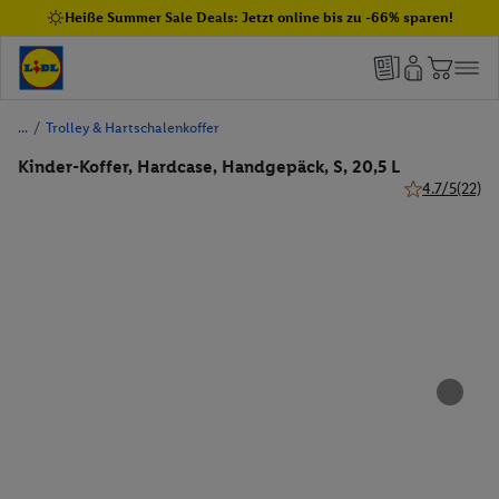
Heiße Summer Sale Deals: Jetzt online bis zu -66% sparen!
/
Trolley & Hartschalenkoffer
Kinder-Koffer, Hardcase, Handgepäck, S, 20,5 L
4.7/5
(22)
4.7 von 5 Ste