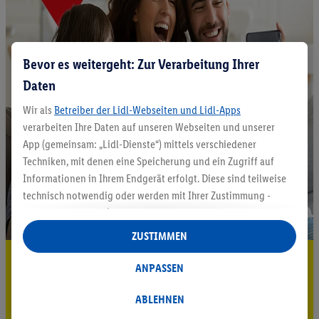
Bevor es weitergeht: Zur Verarbeitung Ihrer
Daten
Wir als
Betreiber der Lidl-Webseiten und Lidl-Apps
verarbeiten Ihre Daten auf unseren Webseiten und unserer
App (gemeinsam: „Lidl-Dienste“) mittels verschiedener
Techniken, mit denen eine Speicherung und ein Zugriff auf
Informationen in Ihrem Endgerät erfolgt. Diese sind teilweise
technisch notwendig oder werden mit Ihrer Zustimmung -
auch durch Partner (u.a.
als separat
oder gemeinsam
Verantwortliche; im Zusammenhang mit dem IAB TCF
ZUSTIMMEN
insgesamt
6
Partner) - für komfortable Einstellungen, zur
5.95 € Versand sparen³²ᵃ
Statistik-Erstellung oder für personalisierte Werbung
ANPASSEN
innerhalb und außerhalb der Lidl-Dienste verwendet.
Jetzt zum Newsletter anmelden
Datenverarbeitungen für personalisierte Werbung werden
ABLEHNEN
durchgeführt, um eigene Werbung auszusteuern und um
Gutschein sichern!