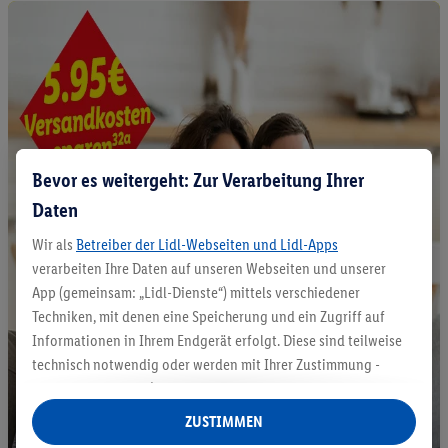
Bevor es weitergeht: Zur Verarbeitung Ihrer
Daten
Wir als
Betreiber der Lidl-Webseiten und Lidl-Apps
verarbeiten Ihre Daten auf unseren Webseiten und unserer
App (gemeinsam: „Lidl-Dienste“) mittels verschiedener
Techniken, mit denen eine Speicherung und ein Zugriff auf
Informationen in Ihrem Endgerät erfolgt. Diese sind teilweise
technisch notwendig oder werden mit Ihrer Zustimmung -
auch durch Partner (u.a.
als separat
oder gemeinsam
Verantwortliche; im Zusammenhang mit dem IAB TCF
ZUSTIMMEN
insgesamt
6
Partner) - für komfortable Einstellungen, zur