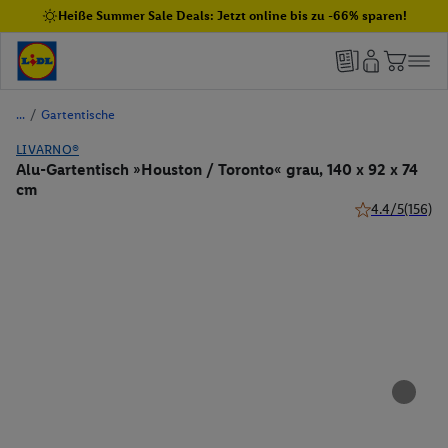
Heiße Summer Sale Deals: Jetzt online bis zu -66% sparen!
/
Gartentische
LIVARNO®
Alu-Gartentisch »Houston / Toronto« grau, 140 x 92 x 74
cm
4.4/5
(156)
4.4 von 5 Stern