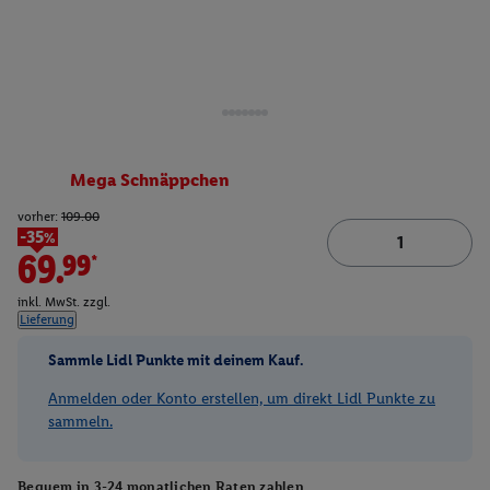
Mega Schnäppchen
vorher:
109.00
-35%
69.99*
inkl. MwSt. zzgl.
Lieferung
Sammle Lidl Punkte mit deinem Kauf.
Anmelden oder Konto erstellen, um direkt Lidl Punkte zu
sammeln.
Bequem in 3-24 monatlichen Raten zahlen