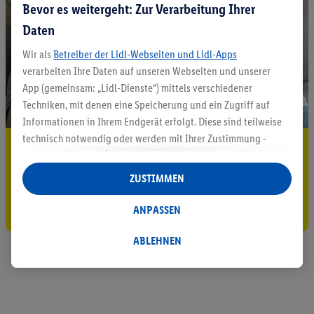
Bevor es weitergeht: Zur Verarbeitung Ihrer
Daten
Wir als
Betreiber der Lidl-Webseiten und Lidl-Apps
verarbeiten Ihre Daten auf unseren Webseiten und unserer
App (gemeinsam: „Lidl-Dienste“) mittels verschiedener
Techniken, mit denen eine Speicherung und ein Zugriff auf
Informationen in Ihrem Endgerät erfolgt. Diese sind teilweise
technisch notwendig oder werden mit Ihrer Zustimmung -
5.95 € Versand sparen³²ᵃ
auch durch Partner (u.a.
als separat
oder gemeinsam
Verantwortliche; im Zusammenhang mit dem IAB TCF
Jetzt zum Newsletter anmelden
ZUSTIMMEN
insgesamt
6
Partner) - für komfortable Einstellungen, zur
Statistik-Erstellung oder für personalisierte Werbung
Gutschein sichern!
ANPASSEN
innerhalb und außerhalb der Lidl-Dienste verwendet.
Datenverarbeitungen für personalisierte Werbung werden
ABLEHNEN
durchgeführt, um eigene Werbung auszusteuern und um
Dritten die Ausspielung von Werbung außerhalb der Lidl-
Dienste über die Ihnen und Ihren Haushaltsangehörigen
zugeordneten Endgeräte zu ermöglichen. Sofern Sie