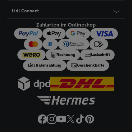
Angeboten sowie zur technischen Sicherung und Optimierung
Lidl Connect
dieser Werbeausspielungen.
Sofern Sie hier Ihre Zustimmung dazu erteilen und danach ein
Zahlarten im Onlineshop
Lidl Plus-Konto erstellen bzw. sich in Ihr bestehendes Lidl
Plus-Konto einloggen, kann darüber hinaus auch Ihre dort
angegebene E-Mail-Adresse von uns in gemeinsamer
Verantwortlichkeit mit einem der oben genannten Partner
Rechnung
Lastschrift
verwendet werden, um daraus eine spezielle Online-Kennung
zu erstellen (die sogenannte EUID), die wir sodann ähnlich wie
Lidl Ratenzahlung
Geschenkkarte
die sogleich beschriebene Utiq-Kennung verwenden können,
um Sie in von Dritten betriebenen Diensten zu erkennen und
Ihnen personalisierte Werbung auszuspielen. Hierzu wird von
uns und einem der anderen oben genannten Partner auch Ihre
in einen Hashwert umgewandelte E-Mail-Adresse in
gemeinsamer Verantwortlichkeit verarbeitet.
Zudem erlauben Sie uns, der Utiq SA/NV („Utiq“) und
Ihrem
Telekommunikationsnetzbetreiber
, die Utiq-Technologie
in den Lidl-Diensten einzusetzen. Utiq prüft zunächst anhand