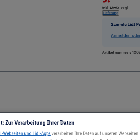
inkl. MwSt. zzgl.
Lieferung
Sammle Lidl P
Anmelden oder 
Artikelnummer:
100
t: Zur Verarbeitung Ihrer Daten
dl-Webseiten und Lidl-Apps
verarbeiten Ihre Daten auf unseren Webseiten
5.95 € Versand spa