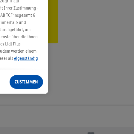
Zugriff auf
it Ihrer Zustimmung -
den
IAB TCF insgesamt
6
g innerhalb und
 durchgeführt, um
enste über die Ihnen
s Lidl Plus-
. Zudem werden einem
eser als
eigenständig
eren Diensten
Lidl-Dienste, Ihr
ZUSTIMMEN
echt - sowie Ihre
ch dem Speichern von
sogenannten
 zur Leistungs-/
ur technischen
n Ihr bestehendes Lidl