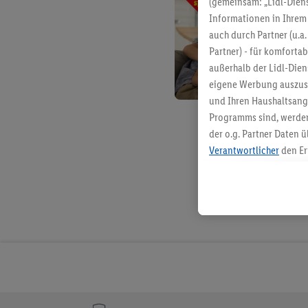
(gemeinsam: „Lidl-Diens
Informationen in Ihrem 
auch durch Partner (u.a
Partner) - für komforta
außerhalb der Lidl-Die
eigene Werbung auszust
und Ihren Haushaltsang
Programms sind, werden
der o.g. Partner Daten ü
Verantwortlicher
den Er
Die Erstellung personal
angereicherten Profilen
Kaufverhalten in den Li
genauen Standortdaten)
und/ oder dem Zugriff 
Segmenten). Im Zusamme
Erfolgsmessung der Wer
Sicherung und Optimie
Sofern Sie hier Ihre Zus