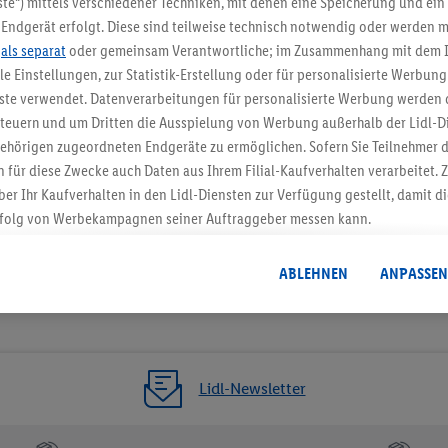
te“) mittels verschiedener Techniken, mit denen eine Speicherung und ein 
Endgerät erfolgt. Diese sind teilweise technisch notwendig oder werden m
Jetzt zum Newsletter anmel
.
als separat
oder gemeinsam Verantwortliche; im Zusammenhang mit dem 
ble Einstellungen, zur Statistik-Erstellung oder für personalisierte Werbun
Gutschein sichern!
nste verwendet. Datenverarbeitungen für personalisierte Werbung werden
euern und um Dritten die Ausspielung von Werbung außerhalb der Lidl-Di
ehörigen zugeordneten Endgeräte zu ermöglichen. Sofern Sie Teilnehmer de
 für diese Zwecke auch Daten aus Ihrem Filial-Kaufverhalten verarbeitet
ber Ihr Kaufverhalten in den Lidl-Diensten zur Verfügung gestellt, damit di
folg von Werbekampagnen seiner Auftraggeber messen kann.
isierter Werbung basiert auf der Generierung von auch mit Daten von and
. Dies umfasst die Zusammenführung von Daten (z.B. über Ihre Nutzung der 
ABLEHNEN
ANPASSEN
dl-Diensten, Informationen aus Ihrem Kundenkonto - z.B. Alter oder Geschl
 auch über verschiedene Endgeräte und Lidl-Dienste hinweg einschließli
auf Informationen auf Ihren Endgeräten zur Erstellung von Zielgruppen (
nhang mit dem Ausspielen dieser Werbung erfolgen Verarbeitungen auch
bung, zur Zielgruppenforschung, zur Entwicklung von Angeboten sowie z
Lidl-Newsletter
rung dieser Werbeausspielungen.
timmung dazu erteilen und danach ein Lidl Plus-Konto erstellen bzw. sich i