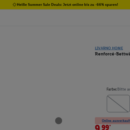
Heiße Summer Sale Deals: Jetzt online bis zu -66% sparen!
LIVARNO HOME
Renforcé-Bettwä
Farbe:
Bitte 
Online ausverkauft
9.99*