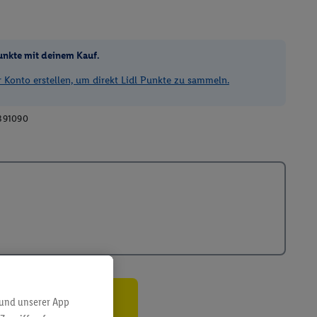
unkte mit deinem Kauf.
Konto erstellen, um direkt Lidl Punkte zu sammeln.
391090
 und unserer App
ren³²ᵃ