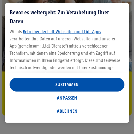
Bevor es weitergeht: Zur Verarbeitung Ihrer
Daten
Wir als
Betreiber der Lidl-Webseiten und Lidl-Apps
verarbeiten Ihre Daten auf unseren Webseiten und unserer
App (gemeinsam: „Lidl-Dienste“) mittels verschiedener
Techniken, mit denen eine Speicherung und ein Zugriff auf
Informationen in Ihrem Endgerät erfolgt. Diese sind teilweise
technisch notwendig oder werden mit Ihrer Zustimmung -
auch durch Partner (u.a.
als separat
oder gemeinsam
5.95 € Versand sparen³²ᵃ
Verantwortliche; im Zusammenhang mit dem IAB TCF
ZUSTIMMEN
insgesamt
6
Partner) - für komfortable Einstellungen, zur
Jetzt zum Newsletter anmelden
Statistik-Erstellung oder für personalisierte Werbung
ANPASSEN
innerhalb und außerhalb der Lidl-Dienste verwendet.
Gutschein sichern!
Datenverarbeitungen für personalisierte Werbung werden
ABLEHNEN
durchgeführt, um eigene Werbung auszusteuern und um
Dritten die Ausspielung von Werbung außerhalb der Lidl-
Dienste über die Ihnen und Ihren Haushaltsangehörigen