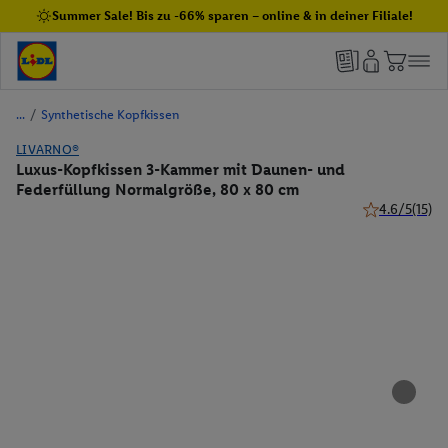
Summer Sale! Bis zu -66% sparen – online & in deiner Filiale!
/
Synthetische Kopfkissen
LIVARNO®
Luxus-Kopfkissen 3-Kammer mit Daunen- und
Federfüllung Normalgröße, 80 x 80 cm
4.6/5
(15)
4.6 von 5 Ste