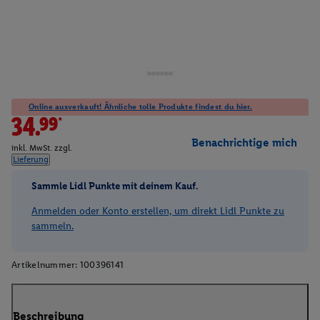
Online ausverkauft! Ähnliche tolle Produkte findest du hier.
34.99*
Benachrichtige mich
inkl. MwSt. zzgl.
Lieferung
Sammle Lidl Punkte mit deinem Kauf.
Anmelden oder Konto erstellen, um direkt Lidl Punkte zu
sammeln.
Artikelnummer:
100396141
Beschreibung