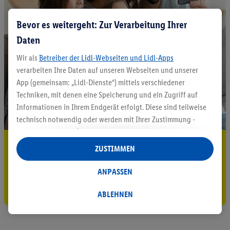
Bevor es weitergeht: Zur Verarbeitung Ihrer
Daten
Wir als
Betreiber der Lidl-Webseiten und Lidl-Apps
verarbeiten Ihre Daten auf unseren Webseiten und unserer
App (gemeinsam: „Lidl-Dienste“) mittels verschiedener
Techniken, mit denen eine Speicherung und ein Zugriff auf
Informationen in Ihrem Endgerät erfolgt. Diese sind teilweise
technisch notwendig oder werden mit Ihrer Zustimmung -
auch durch Partner (u.a.
als separat
oder gemeinsam
5.95 € Versand sparen³²ᵃ
Verantwortliche; im Zusammenhang mit dem IAB TCF
ZUSTIMMEN
insgesamt
6
Partner) - für komfortable Einstellungen, zur
Jetzt zum Newsletter anmelden
Statistik-Erstellung oder für personalisierte Werbung
ANPASSEN
innerhalb und außerhalb der Lidl-Dienste verwendet.
Gutschein sichern!
Datenverarbeitungen für personalisierte Werbung werden
ABLEHNEN
durchgeführt, um eigene Werbung auszusteuern und um
Dritten die Ausspielung von Werbung außerhalb der Lidl-