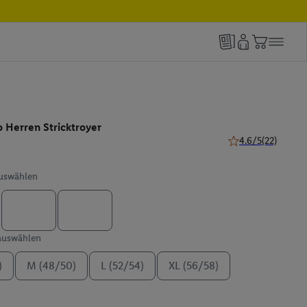
o Herren Stricktroyer
4.6/5
(22)
4.6 von 5 Sternen 
auswählen
 auswählen
)
M (48/50)
L (52/54)
XL (56/58)