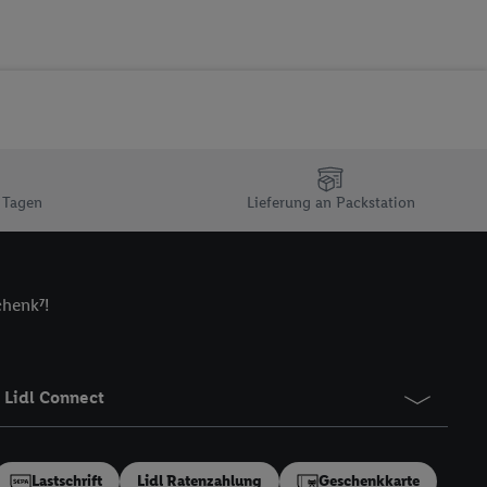
ur technischen
n Ihr bestehendes Lidl
n gemeinsamer
zielle Online-Kennung
Kennung verwenden
ung auszuspielen.
 umgewandelte E-Mail-
 Tagen
Lieferung an Packstation
 Utiq-Technologie in
 Sie verfügbar ist.
chenk⁷!
dresse und einer
en diese Kennung
nsten zu erfassen.
 von Dritten betrieben
Lidl Connect
gung speziell zur
ung generell zu
en“/„Nutzung der
Lastschrift
Lidl Ratenzahlung
Geschenkkarte