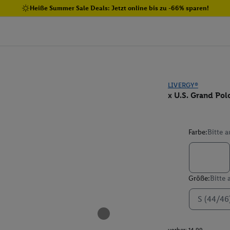
Heiße Summer Sale Deals: Jetzt online bis zu -66% sparen!
LIVERGY®
x U.S. Grand Pol
Farbe:
Bitte 
Größe:
Bitte
S (44/46