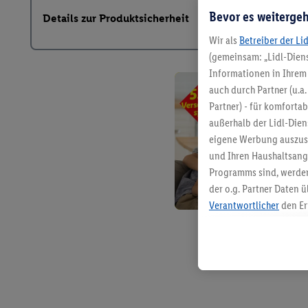
Bevor es weitergeh
Details zur Produktsicherheit
Wir als
Betreiber der Li
(gemeinsam: „Lidl-Diens
Informationen in Ihrem 
auch durch Partner (u.a
Partner) - für komforta
außerhalb der Lidl-Die
eigene Werbung auszust
und Ihren Haushaltsang
Programms sind, werden
der o.g. Partner Daten ü
Verantwortlicher
den Er
Die Erstellung personal
angereicherten Profilen
Kaufverhalten in den Li
genauen Standortdaten)
und/ oder dem Zugriff 
Segmenten). Im Zusamme