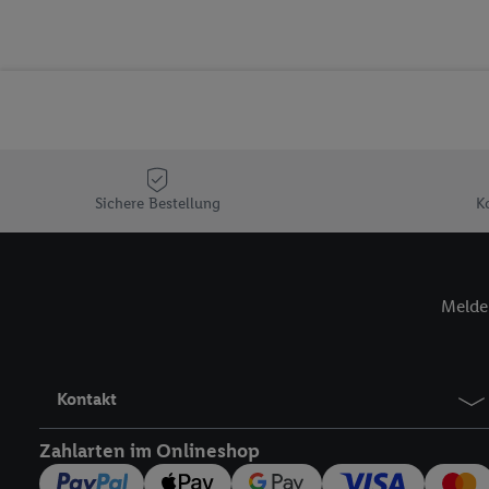
Erfolgsmessung der Wer
Sicherung und Optimie
Sofern Sie hier Ihre Zus
Plus-Konto einloggen, 
Verantwortlichkeit mit
zu erstellen (die sogen
können, um Sie in von 
Hierzu wird von uns un
Sichere Bestellung
K
Adresse in gemeinsamer 
Zudem erlauben Sie uns,
den Lidl-Diensten einzus
Melde 
Wenn das der Fall ist, g
Kundenkonto-Referenz, 
verwenden, um Sie wied
Insbesondere können Sie
Kontakt
werden, damit wir Ihnen
Nutzung der Utiq-Techno
Zahlarten im Onlineshop
widerrufen - jederzeit 