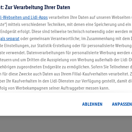
t: Zur Verarbeitung Ihrer Daten
dl-Webseiten und Lidl-Apps
verarbeiten Ihre Daten auf unseren Webseiten
te“) mittels verschiedener Techniken, mit denen eine Speicherung und ein 
Endgerät erfolgt. Diese sind teilweise technisch notwendig oder werden m
.
als separat
oder gemeinsam Verantwortliche; im Zusammenhang mit dem 
5.95 € Versand spa
ble Einstellungen, zur Statistik-Erstellung oder für personalisierte Werbun
nste verwendet. Datenverarbeitungen für personalisierte Werbung werden
Jetzt zum Newsletter anmel
euern und um Dritten die Ausspielung von Werbung außerhalb der Lidl-Di
ehörigen zugeordneten Endgeräte zu ermöglichen. Sofern Sie Teilnehmer de
Gutschein sichern!
 für diese Zwecke auch Daten aus Ihrem Filial-Kaufverhalten verarbeitet
ber Ihr Kaufverhalten in den Lidl-Diensten zur Verfügung gestellt, damit di
folg von Werbekampagnen seiner Auftraggeber messen kann.
isierter Werbung basiert auf der Generierung von auch mit Daten von and
. Dies umfasst die Zusammenführung von Daten (z.B. über Ihre Nutzung der 
ABLEHNEN
ANPASSEN
dl-Diensten, Informationen aus Ihrem Kundenkonto - z.B. Alter oder Geschl
 auch über verschiedene Endgeräte und Lidl-Dienste hinweg einschließli
auf Informationen auf Ihren Endgeräten zur Erstellung von Zielgruppen (
nhang mit dem Ausspielen dieser Werbung erfolgen Verarbeitungen auch