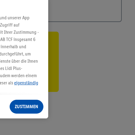
 und unserer App
Zugriff auf
it Ihrer Zustimmung -
IAB TCF insgesamt
6
ren³²ᵃ
g innerhalb und
 durchgeführt, um
den
enste über die Ihnen
s Lidl Plus-
. Zudem werden einem
eser als
eigenständig
eren Diensten
Lidl-Dienste, Ihr
ZUSTIMMEN
echt - sowie Ihre
ch dem Speichern von
sogenannten
 zur Leistungs-/