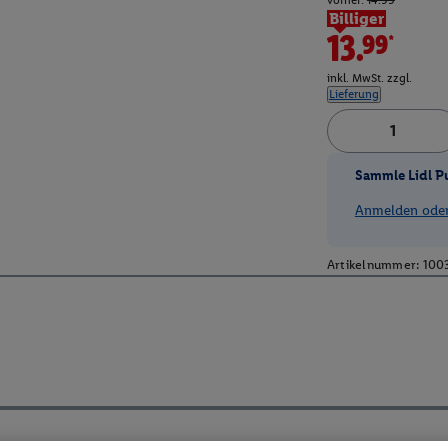
vorher:
14.99
Billiger
13.99*
inkl. MwSt. zzgl.
Lieferung
Sammle Lidl P
Anmelden oder 
Artikelnummer:
100