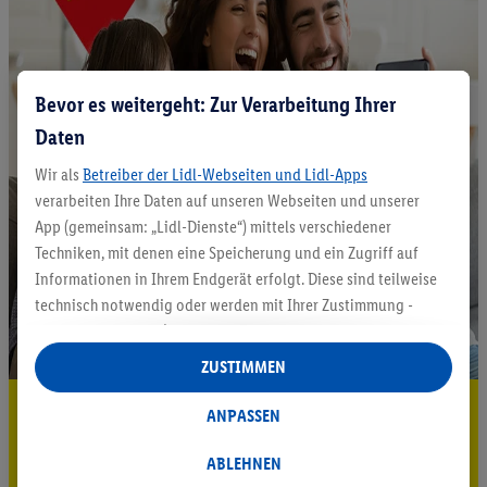
Bevor es weitergeht: Zur Verarbeitung Ihrer
Daten
Wir als
Betreiber der Lidl-Webseiten und Lidl-Apps
verarbeiten Ihre Daten auf unseren Webseiten und unserer
App (gemeinsam: „Lidl-Dienste“) mittels verschiedener
Techniken, mit denen eine Speicherung und ein Zugriff auf
Informationen in Ihrem Endgerät erfolgt. Diese sind teilweise
technisch notwendig oder werden mit Ihrer Zustimmung -
auch durch Partner (u.a.
als separat
oder gemeinsam
Verantwortliche; im Zusammenhang mit dem IAB TCF
ZUSTIMMEN
insgesamt
6
Partner) - für komfortable Einstellungen, zur
5.95 € Versand sparen³²ᵃ
Statistik-Erstellung oder für personalisierte Werbung
ANPASSEN
innerhalb und außerhalb der Lidl-Dienste verwendet.
Jetzt zum Newsletter anmelden
Datenverarbeitungen für personalisierte Werbung werden
ABLEHNEN