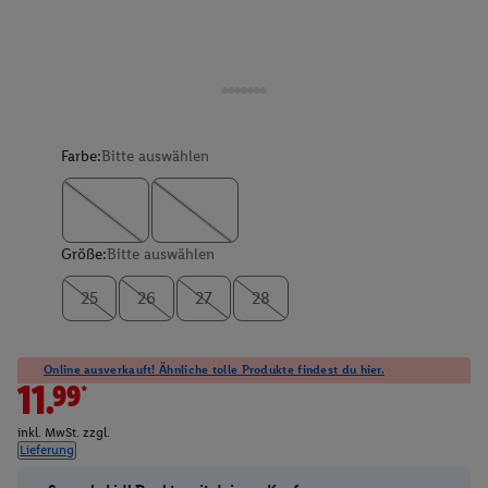
Farbe:
Bitte auswählen
Größe:
Bitte auswählen
25
26
27
28
Online ausverkauft! Ähnliche tolle Produkte findest du hier.
11.99*
inkl. MwSt. zzgl.
Lieferung