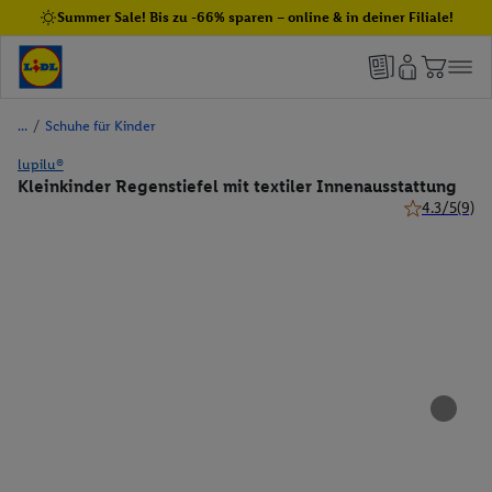
Summer Sale! Bis zu -66% sparen – online & in deiner Filiale!
/
Schuhe für Kinder
lupilu®
Kleinkinder Regenstiefel mit textiler Innenausstattung
4.3/5
(9)
4.3 von 5 St