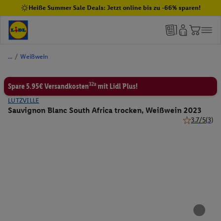
Heiße Summer Sale Deals: Jetzt online bis zu -66% sparen!
/
Weißwein
32a
Spare 5.95€ Versandkosten
mit Lidl Plus!
LUTZVILLE
Sauvignon Blanc South Africa trocken, Weißwein 2023
3.7/5
(3)
3.7 von 5 St