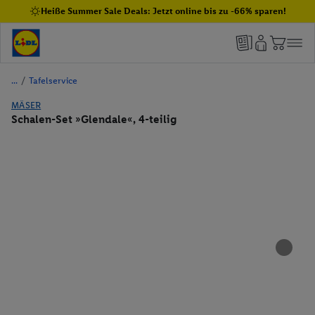
Heiße Summer Sale Deals: Jetzt online bis zu -66% sparen!
/
Tafelservice
MÄSER
Schalen-Set »Glendale«, 4-teilig