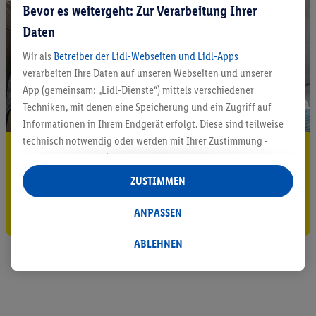
Bevor es weitergeht: Zur Verarbeitung Ihrer
Daten
Wir als
Betreiber der Lidl-Webseiten und Lidl-Apps
verarbeiten Ihre Daten auf unseren Webseiten und unserer
App (gemeinsam: „Lidl-Dienste“) mittels verschiedener
Techniken, mit denen eine Speicherung und ein Zugriff auf
Informationen in Ihrem Endgerät erfolgt. Diese sind teilweise
technisch notwendig oder werden mit Ihrer Zustimmung -
5.95 € Versand sparen³²ᵃ
auch durch Partner (u.a.
als separat
oder gemeinsam
Verantwortliche; im Zusammenhang mit dem IAB TCF
Jetzt zum Newsletter anmelden
ZUSTIMMEN
insgesamt
6
Partner) - für komfortable Einstellungen, zur
Statistik-Erstellung oder für personalisierte Werbung
Gutschein sichern!
ANPASSEN
innerhalb und außerhalb der Lidl-Dienste verwendet.
Datenverarbeitungen für personalisierte Werbung werden
ABLEHNEN
durchgeführt, um eigene Werbung auszusteuern und um
Dritten die Ausspielung von Werbung außerhalb der Lidl-
Dienste über die Ihnen und Ihren Haushaltsangehörigen
zugeordneten Endgeräte zu ermöglichen. Sofern Sie