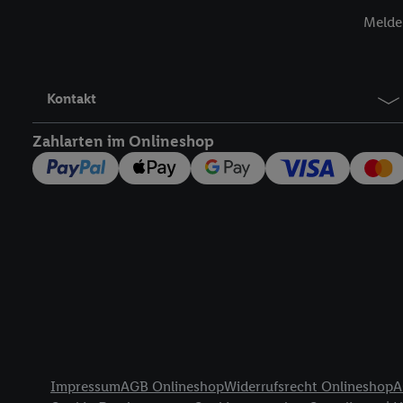
Insbesondere können Sie
Melde 
werden, damit wir Ihnen
Nutzung der Utiq-Techno
widerrufen - jederzeit 
Telekommunikations-basi
Kontakt
die Lidl-Dienste) wider
Durch einen Klick auf „
Zahlarten im Onlineshop
„Zustimmen“ stimmen Si
genannten Partner zu. W
jederzeit mit Wirkung f
finden Sie hier.
Unter „A
nachfolgend schlagwort
Erfolgsmessung:
Gewährleistung der Sic
Anzeige von Werbung un
Verknüpfung verschiede
Messung des Erfolgs v
Rechtliche Informationen
Technologie für digital
Impressum
AGB Onlineshop
Widerrufsrecht Onlineshop
A
Verwendung genauer 