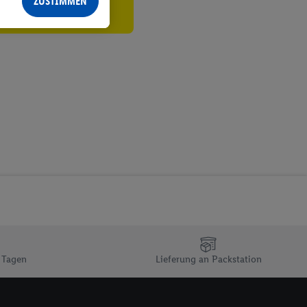
ZUSTIMMEN
echt - sowie Ihre
ch dem Speichern von
sogenannten
 zur Leistungs-/
ur technischen
n Ihr bestehendes Lidl
n gemeinsamer
zielle Online-Kennung
Kennung verwenden
ung auszuspielen.
 umgewandelte E-Mail-
 Utiq-Technologie in
 Sie verfügbar ist.
dresse und einer
 Tagen
Lieferung an Packstation
en diese Kennung
nsten zu erfassen.