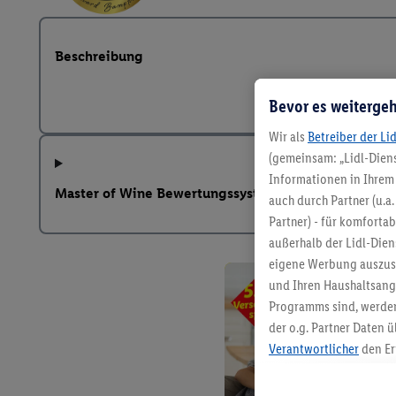
Beschreibung
Bevor es weitergeh
Wir als
Betreiber der Li
(gemeinsam: „Lidl-Diens
Informationen in Ihrem 
Master of Wine Bewertungssystem
auch durch Partner (u.a
Partner) - für komforta
außerhalb der Lidl-Die
eigene Werbung auszust
und Ihren Haushaltsang
Programms sind, werden
der o.g. Partner Daten ü
Verantwortlicher
den Er
Die Erstellung personal
angereicherten Profilen