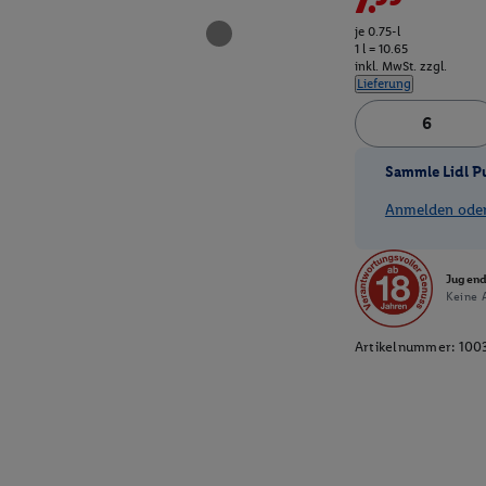
je 0.75-l
1 l = 10.65
inkl. MwSt. zzgl.
Lieferung
Sammle Lidl P
Anmelden oder 
Jugend
Keine A
Artikelnummer:
100