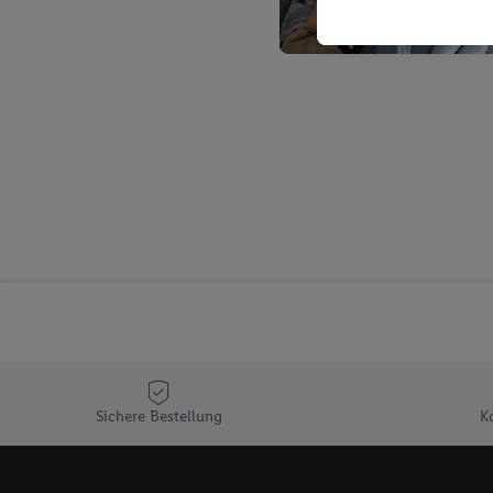
Kaufverhalten in den Li
genauen Standortdaten)
und/ oder dem Zugriff 
Segmenten). Im Zusamme
Erfolgsmessung der Wer
Sicherung und Optimie
Sofern Sie hier Ihre Zus
Plus-Konto einloggen, 
Verantwortlichkeit mit
zu erstellen (die sogen
können, um Sie in von 
Hierzu wird von uns un
Adresse in gemeinsamer 
Zudem erlauben Sie uns,
den Lidl-Diensten einzus
Wenn das der Fall ist, g
Sichere Bestellung
K
Kundenkonto-Referenz, 
verwenden, um Sie wied