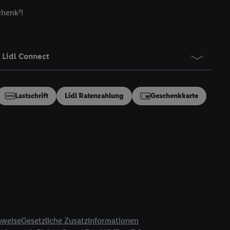
 von Dritten betrieben
chenk⁷!
gung speziell zur
ung generell zu
en“/„Nutzung der
inwilligung (nur für
Lidl Connect
von Utiq
.
ch einen Klick auf
ndung sämtlicher
Lastschrift
Lidl Ratenzahlung
Geschenkkarte
t, Ihre Einwilligung
ngen
.
Die Impressen
as gilt auch für die
B TCF für Werbung und
reitstellung und
en Quellen,
ter Informationen,
rten Utiq-
nweise
Gesetzliche Zusatzinformationen
ichern von oder