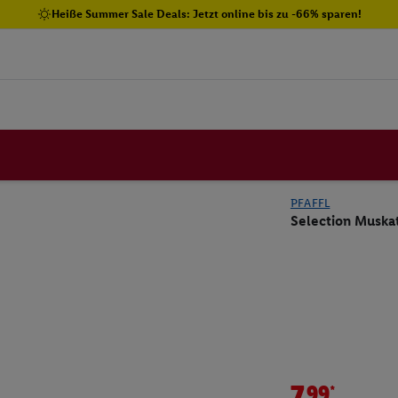
Heiße Summer Sale Deals: Jetzt online bis zu -66% sparen!
PFAFFL
Selection Muska
7.99*