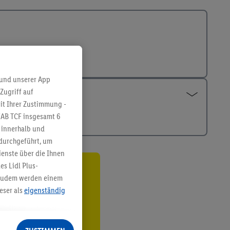
 und unserer App
Zugriff auf
it Ihrer Zustimmung -
IAB TCF insgesamt
6
g innerhalb und
 durchgeführt, um
enste über die Ihnen
s Lidl Plus-
ren³²ᵃ
. Zudem werden einem
eser als
eigenständig
den
eren Diensten
Lidl-Dienste, Ihr