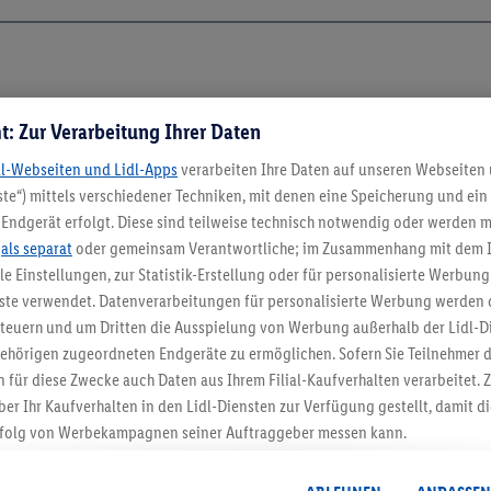
t: Zur Verarbeitung Ihrer Daten
dl-Webseiten und Lidl-Apps
verarbeiten Ihre Daten auf unseren Webseiten
te“) mittels verschiedener Techniken, mit denen eine Speicherung und ein 
Endgerät erfolgt. Diese sind teilweise technisch notwendig oder werden m
.
als separat
oder gemeinsam Verantwortliche; im Zusammenhang mit dem 
ble Einstellungen, zur Statistik-Erstellung oder für personalisierte Werbun
nste verwendet. Datenverarbeitungen für personalisierte Werbung werden
euern und um Dritten die Ausspielung von Werbung außerhalb der Lidl-Di
ehörigen zugeordneten Endgeräte zu ermöglichen. Sofern Sie Teilnehmer de
5.95 € Versand spa
 für diese Zwecke auch Daten aus Ihrem Filial-Kaufverhalten verarbeitet
ber Ihr Kaufverhalten in den Lidl-Diensten zur Verfügung gestellt, damit di
Jetzt zum Newsletter anmel
folg von Werbekampagnen seiner Auftraggeber messen kann.
isierter Werbung basiert auf der Generierung von auch mit Daten von and
Gutschein sichern!
. Dies umfasst die Zusammenführung von Daten (z.B. über Ihre Nutzung der 