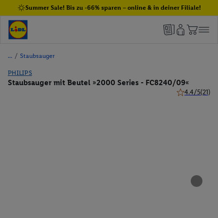
Summer Sale! Bis zu -66% sparen – online & in deiner Filiale!
/
Staubsauger
PHILIPS
Staubsauger mit Beutel »2000 Series - FC8240/09«
4.4/5
(21)
4.4 von 5 Ste