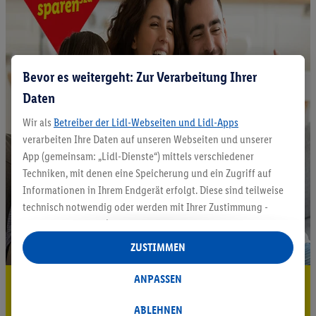
Bevor es weitergeht: Zur Verarbeitung Ihrer
Daten
Wir als
Betreiber der Lidl-Webseiten und Lidl-Apps
verarbeiten Ihre Daten auf unseren Webseiten und unserer
App (gemeinsam: „Lidl-Dienste“) mittels verschiedener
Techniken, mit denen eine Speicherung und ein Zugriff auf
Informationen in Ihrem Endgerät erfolgt. Diese sind teilweise
technisch notwendig oder werden mit Ihrer Zustimmung -
auch durch Partner (u.a.
als separat
oder gemeinsam
Verantwortliche; im Zusammenhang mit dem IAB TCF
ZUSTIMMEN
insgesamt
6
Partner) - für komfortable Einstellungen, zur
Statistik-Erstellung oder für personalisierte Werbung
ANPASSEN
5.95 € Versand sparen³²ᵃ
innerhalb und außerhalb der Lidl-Dienste verwendet.
Datenverarbeitungen für personalisierte Werbung werden
ABLEHNEN
Jetzt zum Newsletter anmelden