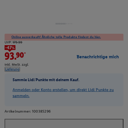
Online ausverkauft! Ähnliche tolle Produkte findest du hier.
UVP:
179.99
-47%
93.90*
Benachrichtige mich
inkl. MwSt. zzgl.
Lieferung
Sammle Lidl Punkte mit deinem Kauf.
Anmelden oder Konto erstellen, um direkt Lidl Punkte zu
sammeln.
Artikelnummer:
100385296