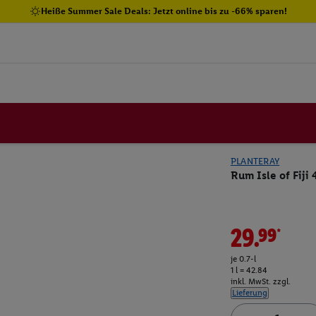
Heiße Summer Sale Deals: Jetzt online bis zu -66% sparen!
PLANTERAY
Rum Isle of Fiji
29.99*
je 0.7-l
1 l = 42.84
inkl. MwSt. zzgl.
Lieferung