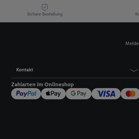
Plus-Konto einloggen, 
Verantwortlichkeit mit
Sichere Bestellung
K
zu erstellen (die sogen
können, um Sie in von 
Hierzu wird von uns un
Melde 
Adresse in gemeinsamer 
Zudem erlauben Sie uns,
den Lidl-Diensten einzus
Wenn das der Fall ist, g
Kontakt
Kundenkonto-Referenz, 
verwenden, um Sie wied
Zahlarten im Onlineshop
Insbesondere können Sie
werden, damit wir Ihnen
Nutzung der Utiq-Techno
widerrufen - jederzeit 
Telekommunikations-basi
die Lidl-Dienste) wider
Durch einen Klick auf „