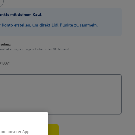
unkte mit deinem Kauf.
Konto erstellen, um direkt Lidl Punkte zu sammeln.
schutz
uslieferung an Jugendliche unter 18 Jahren!
313371
 und unserer App