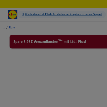
/
Rum
32a
Spare 5.95€ Versandkosten
mit Lidl Plus!