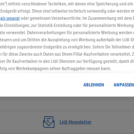
5.95 € Versand spa
te“) mittels verschiedener Techniken, mit denen eine Speicherung und ein 
Endgerät erfolgt. Diese sind teilweise technisch notwendig oder werden m
Jetzt zum Newsletter anmel
.
als separat
oder gemeinsam Verantwortliche; im Zusammenhang mit dem 
ble Einstellungen, zur Statistik-Erstellung oder für personalisierte Werbun
Gutschein sichern!
nste verwendet. Datenverarbeitungen für personalisierte Werbung werden
euern und um Dritten die Ausspielung von Werbung außerhalb der Lidl-Di
ehörigen zugeordneten Endgeräte zu ermöglichen. Sofern Sie Teilnehmer de
 für diese Zwecke auch Daten aus Ihrem Filial-Kaufverhalten verarbeitet
ber Ihr Kaufverhalten in den Lidl-Diensten zur Verfügung gestellt, damit di
folg von Werbekampagnen seiner Auftraggeber messen kann.
isierter Werbung basiert auf der Generierung von auch mit Daten von and
. Dies umfasst die Zusammenführung von Daten (z.B. über Ihre Nutzung der 
ABLEHNEN
ANPASSEN
dl-Diensten, Informationen aus Ihrem Kundenkonto - z.B. Alter oder Geschl
 auch über verschiedene Endgeräte und Lidl-Dienste hinweg einschließli
auf Informationen auf Ihren Endgeräten zur Erstellung von Zielgruppen (
nhang mit dem Ausspielen dieser Werbung erfolgen Verarbeitungen auch
bung, zur Zielgruppenforschung, zur Entwicklung von Angeboten sowie z
Lidl-Newsletter
rung dieser Werbeausspielungen.
timmung dazu erteilen und danach ein Lidl Plus-Konto erstellen bzw. sich i