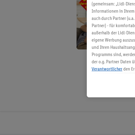
(gemeinsam: „Lidl-Diens
Informationen in Ihrem 
auch durch Partner (u.a
Partner) - für komforta
außerhalb der Lidl-Die
eigene Werbung auszust
und Ihren Haushaltsang
Programms sind, werden
der o.g. Partner Daten ü
Verantwortlicher
den Er
Die Erstellung personal
angereicherten Profilen
Kaufverhalten in den Li
genauen Standortdaten)
und/ oder dem Zugriff 
Segmenten). Im Zusamme
Erfolgsmessung der Wer
Sicherung und Optimie
Sofern Sie hier Ihre Zus