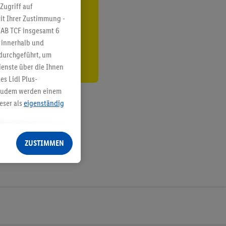
ren³²ᵃ
Zugriff auf
it Ihrer Zustimmung -
den
IAB TCF insgesamt
6
g innerhalb und
 durchgeführt, um
enste über die Ihnen
s Lidl Plus-
. Zudem werden einem
eser als
eigenständig
eren Diensten
Lidl-Dienste, Ihr
ZUSTIMMEN
echt - sowie Ihre
ch dem Speichern von
sogenannten
 zur Leistungs-/
ur technischen
n Ihr bestehendes Lidl