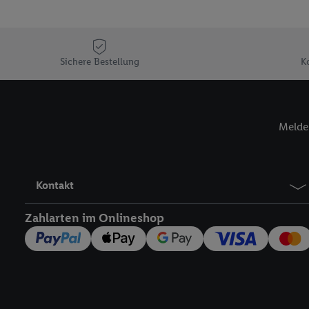
Sofern Sie hier Ihre Zus
Plus-Konto einloggen, 
Verantwortlichkeit mit
zu erstellen (die sogen
Sichere Bestellung
K
können, um Sie in von 
Hierzu wird von uns un
Adresse in gemeinsamer 
Melde 
Zudem erlauben Sie uns,
den Lidl-Diensten einzus
Wenn das der Fall ist, g
Kundenkonto-Referenz, 
Kontakt
verwenden, um Sie wied
Insbesondere können Sie
Zahlarten im Onlineshop
werden, damit wir Ihnen
Nutzung der Utiq-Techno
widerrufen - jederzeit 
Telekommunikations-basi
die Lidl-Dienste) wider