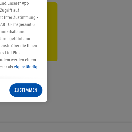
 und unserer App
Zugriff auf
ren³²ᵃ
it Ihrer Zustimmung -
IAB TCF insgesamt
6
den
g innerhalb und
 durchgeführt, um
enste über die Ihnen
s Lidl Plus-
. Zudem werden einem
eser als
eigenständig
eren Diensten
Lidl-Dienste, Ihr
ZUSTIMMEN
echt - sowie Ihre
ch dem Speichern von
sogenannten
 zur Leistungs-/
ur technischen