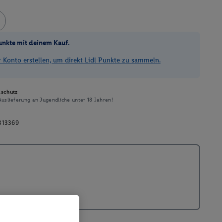
unkte mit deinem Kauf.
Konto erstellen, um direkt Lidl Punkte zu sammeln.
schutz
uslieferung an Jugendliche unter 18 Jahren!
313369