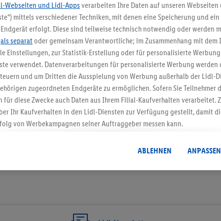
dl-Webseiten und Lidl-Apps
verarbeiten Ihre Daten auf unseren Webseiten
te“) mittels verschiedener Techniken, mit denen eine Speicherung und ein 
5.95 € Versand spa
Endgerät erfolgt. Diese sind teilweise technisch notwendig oder werden m
.
als separat
oder gemeinsam Verantwortliche; im Zusammenhang mit dem 
Jetzt zum Newsletter anmel
ble Einstellungen, zur Statistik-Erstellung oder für personalisierte Werbun
nste verwendet. Datenverarbeitungen für personalisierte Werbung werden
Gutschein sichern!
euern und um Dritten die Ausspielung von Werbung außerhalb der Lidl-Di
ehörigen zugeordneten Endgeräte zu ermöglichen. Sofern Sie Teilnehmer de
 für diese Zwecke auch Daten aus Ihrem Filial-Kaufverhalten verarbeitet
ber Ihr Kaufverhalten in den Lidl-Diensten zur Verfügung gestellt, damit di
folg von Werbekampagnen seiner Auftraggeber messen kann.
isierter Werbung basiert auf der Generierung von auch mit Daten von and
. Dies umfasst die Zusammenführung von Daten (z.B. über Ihre Nutzung der 
ABLEHNEN
ANPASSEN
dl-Diensten, Informationen aus Ihrem Kundenkonto - z.B. Alter oder Geschl
 auch über verschiedene Endgeräte und Lidl-Dienste hinweg einschließli
auf Informationen auf Ihren Endgeräten zur Erstellung von Zielgruppen (
nhang mit dem Ausspielen dieser Werbung erfolgen Verarbeitungen auch
bung, zur Zielgruppenforschung, zur Entwicklung von Angeboten sowie z
rung dieser Werbeausspielungen.