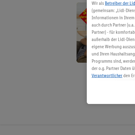
Wir als
Betreiber der Li
(gemeinsam: „Lidl-Diens
Informationen in Ihrem 
auch durch Partner (u.a
Partner) - für komforta
außerhalb der Lidl-Die
eigene Werbung auszust
und Ihren Haushaltsang
Programms sind, werden
der o.g. Partner Daten ü
Verantwortlicher
den Er
Die Erstellung personal
angereicherten Profilen
Kaufverhalten in den Li
genauen Standortdaten)
und/ oder dem Zugriff 
Segmenten). Im Zusamme
Erfolgsmessung der Wer
Sicherung und Optimie