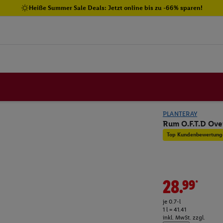
Heiße Summer Sale Deals: Jetzt online bis zu -66% sparen!
PLANTERAY
Rum O.F.T.D Ove
Top Kundenbewertung
28.99*
je 0.7-l
1 l = 41.41
inkl. MwSt. zzgl.