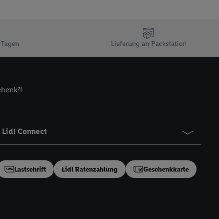
n Ihr bestehendes Lidl
n gemeinsamer
zielle Online-Kennung
Kennung verwenden
 Tagen
Lieferung an Packstation
ung auszuspielen.
 umgewandelte E-Mail-
chenk⁷!
 Utiq-Technologie in
 Sie verfügbar ist.
dresse und einer
en diese Kennung
Lidl Connect
nsten zu erfassen.
 von Dritten betrieben
gung speziell zur
Lastschrift
Lidl Ratenzahlung
Geschenkkarte
ung generell zu
en“/„Nutzung der
inwilligung (nur für
von Utiq
.