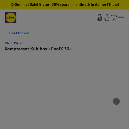
Summer Sale! Bis zu -66% sparen – online & in deiner Filiale!
/
Kühlboxen
PROUSER
Kompressor Kühlbox »CoolX 30«