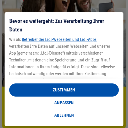
Bevor es weitergeht: Zur Verarbeitung Ihrer
Daten
Wir als
Betreiber der Lidl-Webseiten und Lidl-Apps
verarbeiten Ihre Daten auf unseren Webseiten und unserer
App (gemeinsam: „Lidl-Dienste“) mittels verschiedener
Techniken, mit denen eine Speicherung und ein Zugriff auf
Informationen in Ihrem Endgerät erfolgt. Diese sind teilweise
technisch notwendig oder werden mit Ihrer Zustimmung -
auch durch Partner (u.a.
als separat
oder gemeinsam
Verantwortliche; im Zusammenhang mit dem IAB TCF
ZUSTIMMEN
5.95 € Versand sparen³²ᵃ
insgesamt
6
Partner) - für komfortable Einstellungen, zur
Statistik-Erstellung oder für personalisierte Werbung
ANPASSEN
Jetzt zum Newsletter anmelden
innerhalb und außerhalb der Lidl-Dienste verwendet.
Datenverarbeitungen für personalisierte Werbung werden
ABLEHNEN
Gutschein sichern!
durchgeführt, um eigene Werbung auszusteuern und um