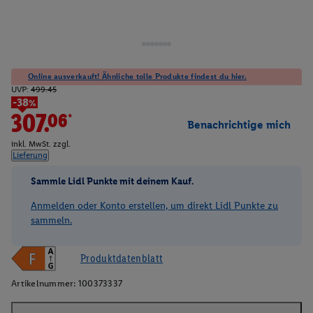
Online ausverkauft! Ähnliche tolle Produkte findest du hier.
UVP:
499.45
-38%
307.06*
Benachrichtige mich
inkl. MwSt. zzgl.
Lieferung
Sammle Lidl Punkte mit deinem Kauf.
Anmelden oder Konto erstellen, um direkt Lidl Punkte zu
sammeln.
Produktdatenblatt
Artikelnummer:
100373337