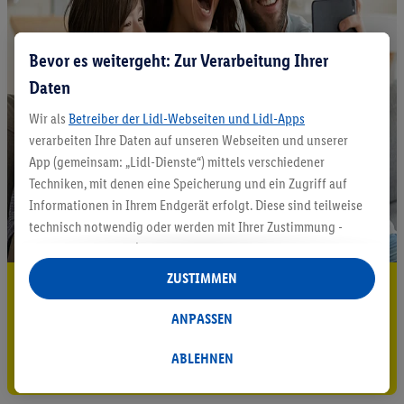
Bevor es weitergeht: Zur Verarbeitung Ihrer
Daten
Wir als
Betreiber der Lidl-Webseiten und Lidl-Apps
verarbeiten Ihre Daten auf unseren Webseiten und unserer
App (gemeinsam: „Lidl-Dienste“) mittels verschiedener
Techniken, mit denen eine Speicherung und ein Zugriff auf
Informationen in Ihrem Endgerät erfolgt. Diese sind teilweise
technisch notwendig oder werden mit Ihrer Zustimmung -
auch durch Partner (u.a.
als separat
oder gemeinsam
Verantwortliche; im Zusammenhang mit dem IAB TCF
ZUSTIMMEN
5.95 € Versand sparen³²ᵃ
insgesamt
6
Partner) - für komfortable Einstellungen, zur
Statistik-Erstellung oder für personalisierte Werbung
ANPASSEN
Jetzt zum Newsletter anmelden
innerhalb und außerhalb der Lidl-Dienste verwendet.
Datenverarbeitungen für personalisierte Werbung werden
ABLEHNEN
Gutschein sichern!
durchgeführt, um eigene Werbung auszusteuern und um
Dritten die Ausspielung von Werbung außerhalb der Lidl-