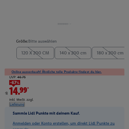
Größe:
Bitte auswählen
120 X 200 CM
140 x 200 cm
180 x 200 cm
Online ausverkauft! Ähnliche tolle Produkte findest du hier.
UVP:
46.75
-67%
14.99*
ab
inkl. MwSt. zzgl.
Lieferung
Sammle Lidl Punkte mit deinem Kauf.
Anmelden oder Konto erstellen, um direkt Lidl Punkte zu