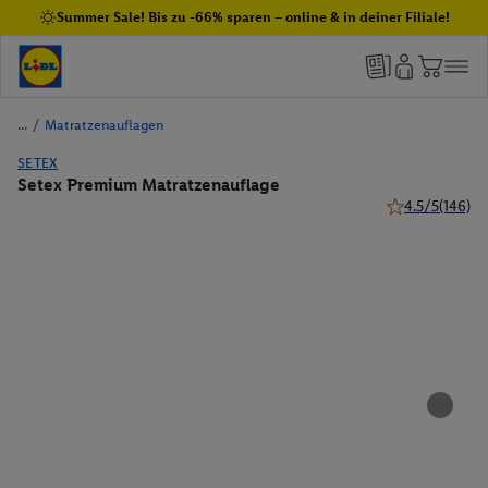
Summer Sale! Bis zu -66% sparen – online & in deiner Filiale!
/
Matratzenauflagen
SETEX
Setex Premium Matratzenauflage
4.5/5
(146)
4.5 von 5 Stern