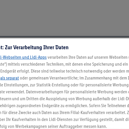
t: Zur Verarbeitung Ihrer Daten
ch ElektroG und BattVO-BattDG
dl-Webseiten und Lidl-Apps
verarbeiten Ihre Daten auf unseren Webseiten
te“) mittels verschiedener Techniken, mit denen eine Speicherung und ein 
Endgerät erfolgt. Diese sind teilweise technisch notwendig oder werden m
.
als separat
oder gemeinsam Verantwortliche; im Zusammenhang mit dem 
ble Einstellungen, zur Statistik-Erstellung oder für personalisierte Werbun
nste verwendet. Datenverarbeitungen für personalisierte Werbung werden
euern und um Dritten die Ausspielung von Werbung außerhalb der Lidl-Di
ehörigen zugeordneten Endgeräte zu ermöglichen. Sofern Sie Teilnehmer de
 für diese Zwecke auch Daten aus Ihrem Filial-Kaufverhalten verarbeitet
ber Ihr Kaufverhalten in den Lidl-Diensten zur Verfügung gestellt, damit di
5.95 € Versand spa
folg von Werbekampagnen seiner Auftraggeber messen kann.