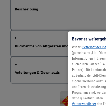
Beschreibung
Bevor es weitergeh
Rücknahme von Altgeräten und weitere Hinweise na
Wir als
Betreiber der Li
(gemeinsam: „Lidl-Diens
Informationen in Ihrem 
auch durch Partner (u.a
Partner) - für komforta
Anleitungen & Downloads
außerhalb der Lidl-Die
eigene Werbung auszust
und Ihren Haushaltsang
Programms sind, werden
der o.g. Partner Daten ü
Verantwortlicher
den Er