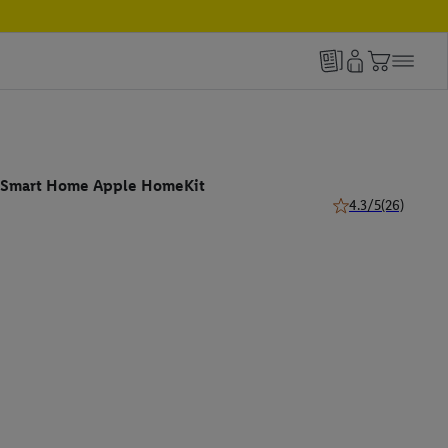
 Smart Home Apple HomeKit
4.3/5
(26)
4.3 von 5 Sternen 