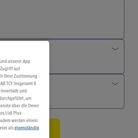
 und unserer App
Zugriff auf
it Ihrer Zustimmung -
IAB TCF insgesamt
6
g innerhalb und
 durchgeführt, um
enste über die Ihnen
s Lidl Plus-
. Zudem werden einem
eser als
eigenständig
ren³²ᵃ