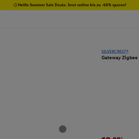
Heiße Summer Sale Deals: Jetzt online bis zu -66% sparen!
SILVERCREST®
Gateway Zigbee