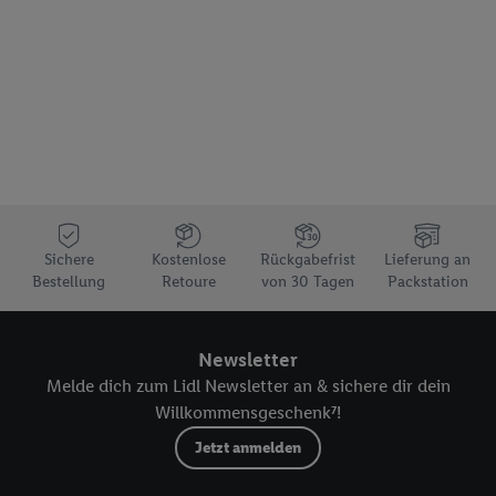
Generierung von auch mit Daten von anderen Diensten
angereicherten Profilen. Dies umfasst die Zusammenführung
von Daten (z.B. über Ihre Nutzung der Lidl-Dienste, Ihr
Kaufverhalten in den Lidl-Diensten, Informationen aus Ihrem
Kundenkonto - z.B. Alter oder Geschlecht - sowie Ihre genauen
Standortdaten) auch über verschiedene Endgeräte und Lidl-
Dienste hinweg einschließlich dem Speichern von und/ oder
dem Zugriff auf Informationen auf Ihren Endgeräten zur
Erstellung von Zielgruppen (sogenannten Segmenten). Im
Zusammenhang mit dem Ausspielen dieser Werbung erfolgen
Sichere
Kostenlose
Rückgabefrist
Lieferung an
Verarbeitungen auch zur Leistungs-/ Erfolgsmessung der
Bestellung
Retoure
von 30 Tagen
Packstation
Werbung, zur Zielgruppenforschung, zur Entwicklung von
Angeboten sowie zur technischen Sicherung und Optimierung
dieser Werbeausspielungen.
Newsletter
Sofern Sie hier Ihre Zustimmung dazu erteilen und danach ein
Melde dich zum Lidl Newsletter an & sichere dir dein
Lidl Plus-Konto erstellen bzw. sich in Ihr bestehendes Lidl
Willkommensgeschenk⁷!
Plus-Konto einloggen, kann darüber hinaus auch Ihre dort
Jetzt anmelden
angegebene E-Mail-Adresse von uns in gemeinsamer
Verantwortlichkeit mit einem der oben genannten Partner