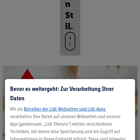
n
St
il.
A
l
l
e
P
r
o
d
Bevor es weitergeht: Zur Verarbeitung Ihrer
u
k
Daten
t
e
Wir als
Betreiber der Lidl-Webseiten und Lidl-Apps
e
verarbeiten Ihre Daten auf unseren Webseiten und unserer
n
App (gemeinsam: „Lidl-Dienste“) mittels verschiedener
t
Techniken, mit denen eine Speicherung und ein Zugriff auf
d
e
Informationen in Ihrem Endgerät erfolgt. Diese sind teilweise