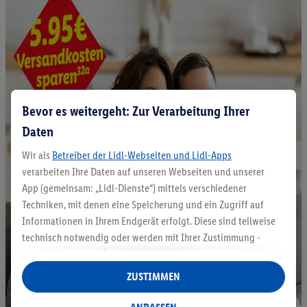
Bevor es weitergeht: Zur Verarbeitung Ihrer
Daten
Wir als
Betreiber der Lidl-Webseiten und Lidl-Apps
verarbeiten Ihre Daten auf unseren Webseiten und unserer
App (gemeinsam: „Lidl-Dienste“) mittels verschiedener
Techniken, mit denen eine Speicherung und ein Zugriff auf
Informationen in Ihrem Endgerät erfolgt. Diese sind teilweise
technisch notwendig oder werden mit Ihrer Zustimmung -
auch durch Partner (u.a.
als separat
oder gemeinsam
Verantwortliche; im Zusammenhang mit dem IAB TCF
ZUSTIMMEN
insgesamt
6
Partner) - für komfortable Einstellungen, zur
Statistik-Erstellung oder für personalisierte Werbung