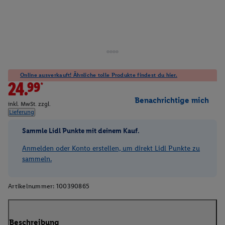
Online ausverkauft! Ähnliche tolle Produkte findest du hier.
24.99*
Benachrichtige mich
inkl. MwSt. zzgl.
Lieferung
Sammle Lidl Punkte mit deinem Kauf.
Anmelden oder Konto erstellen, um direkt Lidl Punkte zu
sammeln.
Artikelnummer:
100390865
Beschreibung