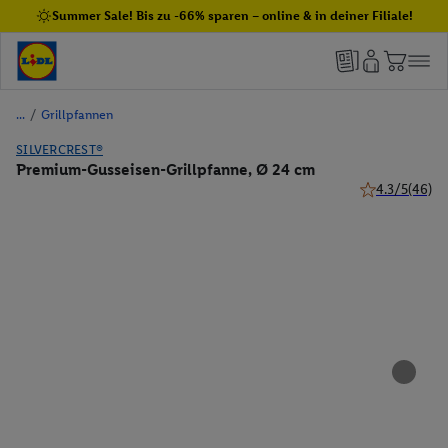
Summer Sale! Bis zu -66% sparen – online & in deiner Filiale!
/
Grillpfannen
SILVERCREST®
Premium-Gusseisen-Grillpfanne, Ø 24 cm
4.3/5
(46)
4.3 von 5 Ster