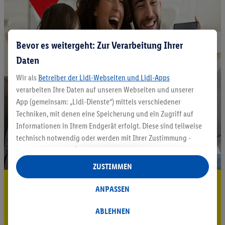
Bevor es weitergeht: Zur Verarbeitung Ihrer
Daten
Wir als
Betreiber der Lidl-Webseiten und Lidl-Apps
verarbeiten Ihre Daten auf unseren Webseiten und unserer
App (gemeinsam: „Lidl-Dienste“) mittels verschiedener
Techniken, mit denen eine Speicherung und ein Zugriff auf
Informationen in Ihrem Endgerät erfolgt. Diese sind teilweise
technisch notwendig oder werden mit Ihrer Zustimmung -
auch durch Partner (u.a.
als separat
oder gemeinsam
Verantwortliche; im Zusammenhang mit dem IAB TCF
ZUSTIMMEN
insgesamt
6
Partner) - für komfortable Einstellungen, zur
5.95 € Versand sparen³²ᵃ
Statistik-Erstellung oder für personalisierte Werbung
ANPASSEN
innerhalb und außerhalb der Lidl-Dienste verwendet.
Jetzt zum Newsletter anmelden
Datenverarbeitungen für personalisierte Werbung werden
ABLEHNEN
durchgeführt, um eigene Werbung auszusteuern und um