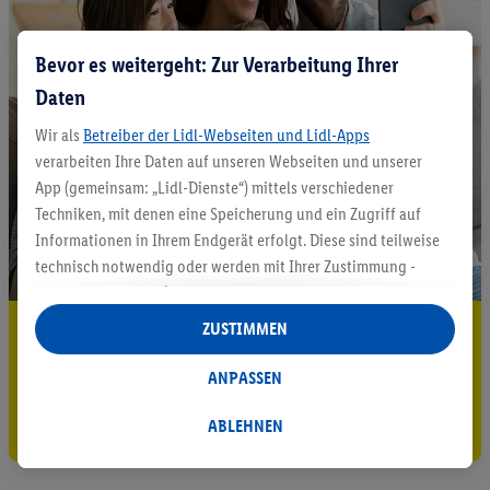
Bevor es weitergeht: Zur Verarbeitung Ihrer
Daten
Wir als
Betreiber der Lidl-Webseiten und Lidl-Apps
verarbeiten Ihre Daten auf unseren Webseiten und unserer
App (gemeinsam: „Lidl-Dienste“) mittels verschiedener
Techniken, mit denen eine Speicherung und ein Zugriff auf
Informationen in Ihrem Endgerät erfolgt. Diese sind teilweise
technisch notwendig oder werden mit Ihrer Zustimmung -
auch durch Partner (u.a.
als separat
oder gemeinsam
Verantwortliche; im Zusammenhang mit dem IAB TCF
5.95 € Versand sparen³²ᵃ
ZUSTIMMEN
insgesamt
6
Partner) - für komfortable Einstellungen, zur
Jetzt zum Newsletter anmelden
Statistik-Erstellung oder für personalisierte Werbung
ANPASSEN
innerhalb und außerhalb der Lidl-Dienste verwendet.
Gutschein sichern!
Datenverarbeitungen für personalisierte Werbung werden
ABLEHNEN
durchgeführt, um eigene Werbung auszusteuern und um
Dritten die Ausspielung von Werbung außerhalb der Lidl-