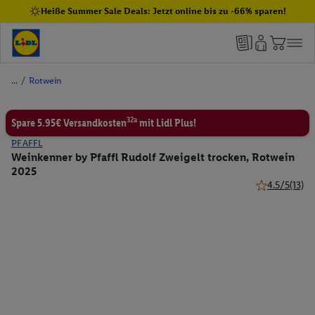
Heiße Summer Sale Deals: Jetzt online bis zu -66% sparen!
/
Rotwein
32a
Spare 5.95€ Versandkosten
mit Lidl Plus!
PFAFFL
Weinkenner by Pfaffl Rudolf Zweigelt trocken, Rotwein
2025
4.5/5
(13)
4.5 von 5 Ste