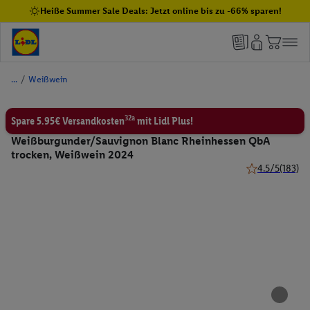
Heiße Summer Sale Deals: Jetzt online bis zu -66% sparen!
/
Weißwein
32a
Spare 5.95€ Versandkosten
mit Lidl Plus!
Weißburgunder/Sauvignon Blanc Rheinhessen QbA
trocken, Weißwein 2024
4.5/5
(183)
4.5 von 5 Ster