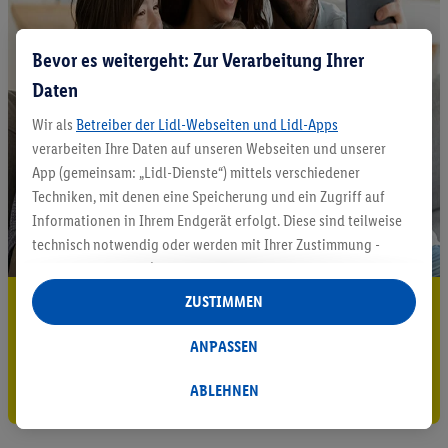
Bevor es weitergeht: Zur Verarbeitung Ihrer
Daten
Wir als
Betreiber der Lidl-Webseiten und Lidl-Apps
verarbeiten Ihre Daten auf unseren Webseiten und unserer
App (gemeinsam: „Lidl-Dienste“) mittels verschiedener
Techniken, mit denen eine Speicherung und ein Zugriff auf
Informationen in Ihrem Endgerät erfolgt. Diese sind teilweise
technisch notwendig oder werden mit Ihrer Zustimmung -
auch durch Partner (u.a.
als separat
oder gemeinsam
Verantwortliche; im Zusammenhang mit dem IAB TCF
ZUSTIMMEN
5.95 € Versand sparen³²ᵃ
insgesamt
6
Partner) - für komfortable Einstellungen, zur
Statistik-Erstellung oder für personalisierte Werbung
Jetzt zum Newsletter anmelden
ANPASSEN
innerhalb und außerhalb der Lidl-Dienste verwendet.
Gutschein sichern!
Datenverarbeitungen für personalisierte Werbung werden
ABLEHNEN
durchgeführt, um eigene Werbung auszusteuern und um
Dritten die Ausspielung von Werbung außerhalb der Lidl-