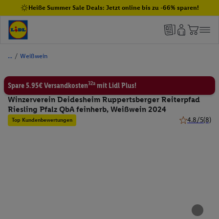
Heiße Summer Sale Deals: Jetzt online bis zu -66% sparen!
/
Weißwein
32a
Spare 5.95€ Versandkosten
mit Lidl Plus!
Winzerverein Deidesheim Ruppertsberger Reiterpfad
Riesling Pfalz QbA feinherb, Weißwein 2024
4.8/5
(8)
Top Kundenbewertungen
4.8 von 5 Ste