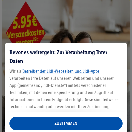
Bevor es weitergeht: Zur Verarbeitung Ihrer
Daten
Wir als
Betreiber der Lidl-Webseiten und Lidl-Apps
verarbeiten Ihre Daten auf unseren Webseiten und unserer
App (gemeinsam: „Lidl-Dienste“) mittels verschiedener
Techniken, mit denen eine Speicherung und ein Zugriff auf
Informationen in Ihrem Endgerät erfolgt. Diese sind teilweise
technisch notwendig oder werden mit Ihrer Zustimmung -
auch durch Partner (u.a.
als separat
oder gemeinsam
Verantwortliche; im Zusammenhang mit dem IAB TCF
ZUSTIMMEN
insgesamt
6
Partner) - für komfortable Einstellungen, zur